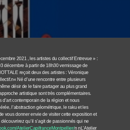
embre 2021 , les artistes du collectif Entrevue » :
 03 décembre à partir de 18h30 vernissage de
NOTTALE reçoit deux des artistes : Véronique
ectif.
n« Né d’une rencontre entre plusieurs
 même désir de le faire partager au plus grand
l’approche artistique sont très complémentaires.
s d’art contemporain de la région et nous
rée, l’abstraction géométrique, le raku et les
de vous donner envie de visiter cette exposition et
 découvrirez qu’il s’agit de passionnés qui ne
cebook.com/AtelierCapifranceMontpellier/
n nL’Atelier