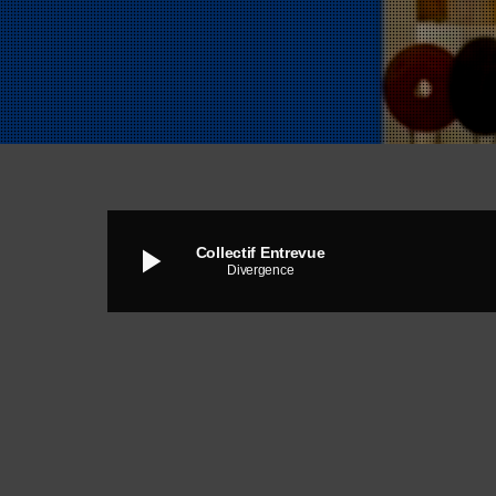
play_arrow
Collectif Entrevue
Divergence