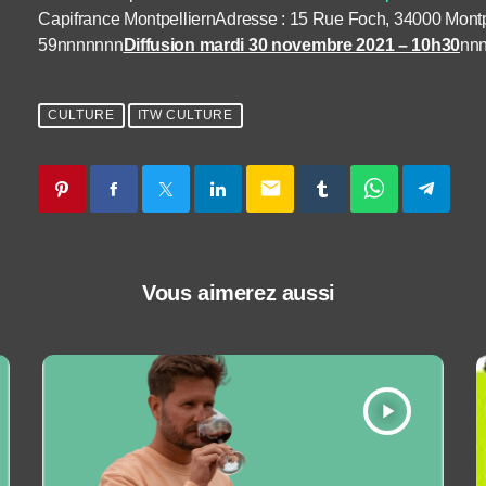
Capifrance MontpelliernAdresse : 15 Rue Foch, 34000 Montp
59nnnnnnn
Diffusion mardi 30 novembre 2021 – 10h30
nn
CULTURE
ITW CULTURE
email
Vous aimerez aussi
play_arrow