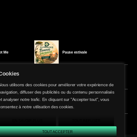
Got Me
Pause estivale
Cookies
Ici l’Ombre – mercredi 29 juillet
Nous utilisons des cookies pour améliorer votre expérience de
navigation, diffuser des publicités ou du contenu personnalisés
share
email
et analyser notre trafic. En cliquant sur "Accepter tout", vous
éloïse Bay
Ici l’Ombre – mardi 28 juillet
consentez à notre utilisation des cookies.
EN SAVOIR PLUS
TOUT REFUSER
TOUT ACCEPTER