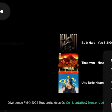
Beth Hart – You Still 
R DIVERGENCE-FM
Tinariwen – Hoggar
Une Belle Histoire – H
Divergence-FM © 2022 Tous droits réservés.
Confidentialité
&
Mentions Légales
.