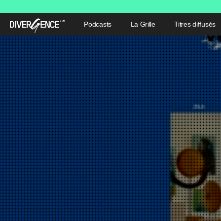
Podcasts
La Grille
Titres diffusés