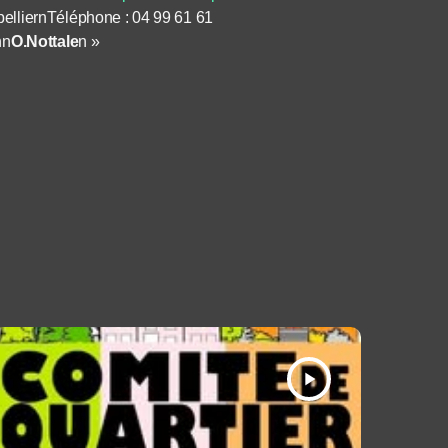
elliernTéléphone : 04 99 61 61
nn
O.Nottale
n »
play_arrow