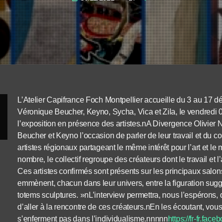
L’Atelier Capifrance Foch Montpellier accueille du 3 au 17 déc
Véronique Beucher, Keyno, Sycha, Vica et Zila, le vendredi
l’exposition en présence des artistes.
nA Divergence Olivier 
Beucher et Keyno l’occasion de parler de leur travail et du coll
artistes régionaux partageant le même intérêt pour l’art et le
nombre, le collectif regroupe des créateurs dont le travail et 
Ces artistes confirmés sont présents sur les principaux salon
emmènent, chacun dans leur univers, entre la figuration suggé
totems sculptures. »
nL’interview permettra, nous l’espérons, 
d’aller à la rencontre de ces créateurs.
nEn les écoutant, vous
s’enferment pas dans l’individualisme.nnnnn
https://fr-fr.fa