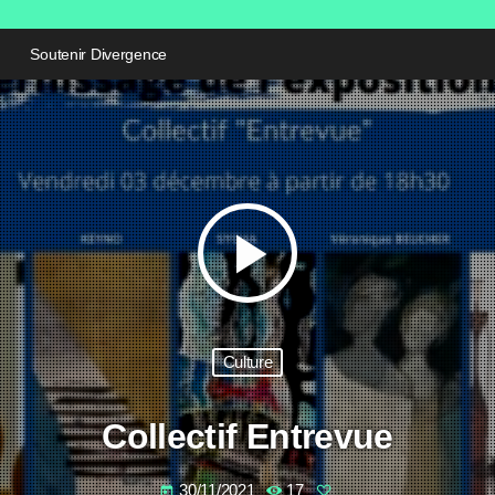
Soutenir Divergence
play_arrow
Culture
Collectif Entrevue
30/11/2021
17
today