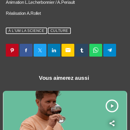
Animation L.Lecherbonnier / A.Periault
Réalisation A.Rollet
À L'UM LA SCIENCE
CULTURE
email
Vous aimerez aussi
play_arrow