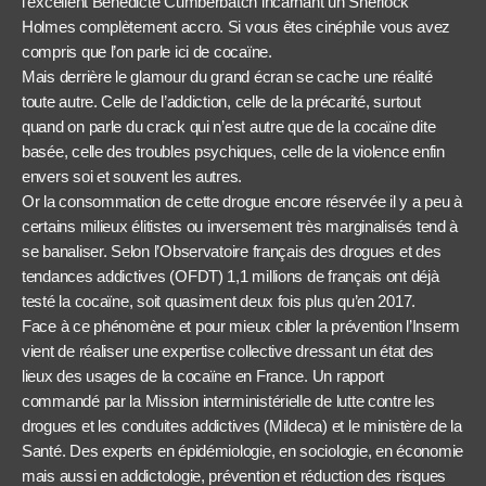
l’excellent Benedicte Cumberbatch incarnant un Sherlock
Holmes complètement accro. Si vous êtes cinéphile vous avez
compris que l’on parle ici de cocaïne.
Mais derrière le glamour du grand écran se cache une réalité
toute autre. Celle de l’addiction, celle de la précarité, surtout
quand on parle du crack qui n’est autre que de la cocaïne dite
basée, celle des troubles psychiques, celle de la violence enfin
envers soi et souvent les autres.
Or la consommation de cette drogue encore réservée il y a peu à
certains milieux élitistes ou inversement très marginalisés tend à
se banaliser. Selon l’Observatoire français des drogues et des
tendances addictives (OFDT) 1,1 millions de français ont déjà
testé la cocaïne, soit quasiment deux fois plus qu’en 2017.
Face à ce phénomène et pour mieux cibler la prévention l’Inserm
vient de réaliser une expertise collective dressant un état des
lieux des usages de la cocaïne en France. Un rapport
commandé par la Mission interministérielle de lutte contre les
drogues et les conduites addictives (Mildeca) et le ministère de la
Santé. Des experts en épidémiologie, en sociologie, en économie
mais aussi en addictologie, prévention et réduction des risques