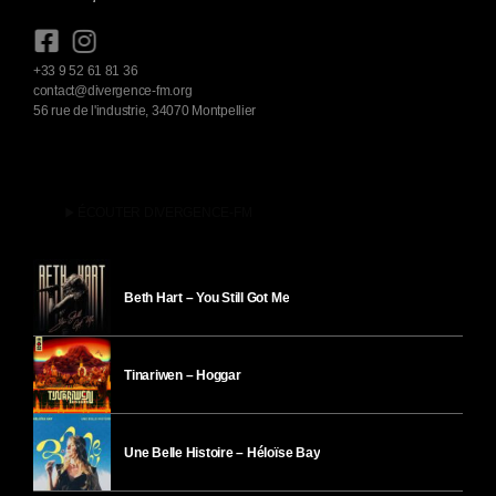
+33 9 52 61 81 36
contact@divergence-fm.org
56 rue de l'industrie, 34070 Montpellier
play_arrow
ÉCOUTER DIVERGENCE-FM
Beth Hart – You Still Got Me
Tinariwen – Hoggar
Une Belle Histoire – Héloïse Bay