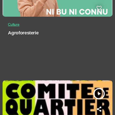
Culture
Agroforesterie
play_arrow