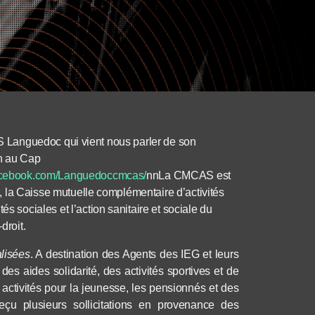
 Languedoc qui vient nous parler de son
en au Cap
r.facebook.com/Languedoccmcas/
n
nLa CMCAS
est
, la
Caisse mutuelle complémentaire d’activités
ités sociales
et
l’action sanitaire et sociale
du
droit.
lisées
. A destination des Agents des IEG et leurs
des aides solidarité, des activités sportives et de
des activités pour la jeunesse, les pensionnés et des
u plusieurs sollicitations en provenance des