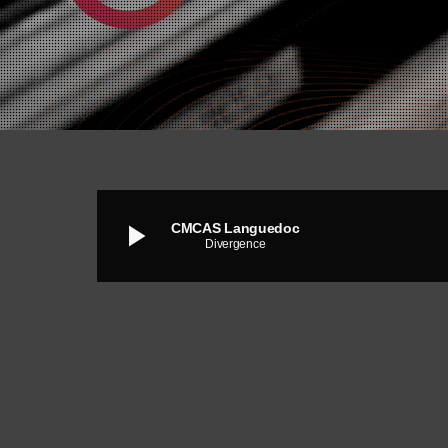
play_arrow
CMCAS Languedoc
Divergence