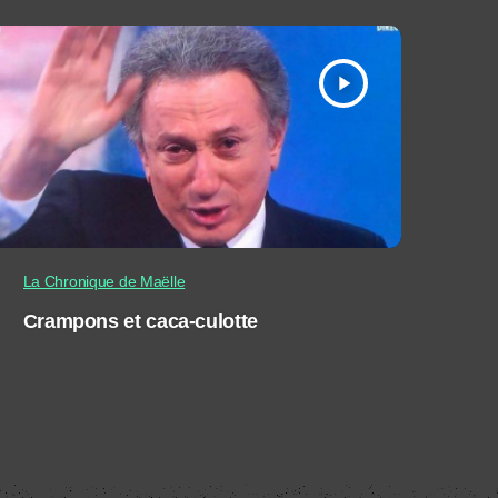
play_arrow
La Chronique de Maëlle
Crampons et caca-culotte