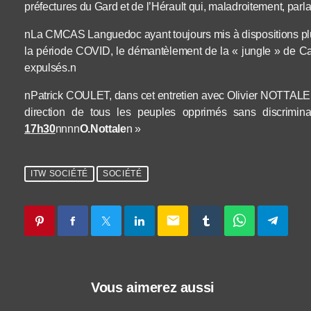
préfectures du Gard et de l’Hérault qui, maladroitement, parla
nLa CMCAS Languedoc ayant toujours mis à dispositions pl
la période COVID, le démantèlement de la « jungle » de Ca
expulsés.n
nPatrick COULET, dans cet entretien avec Olivier NOTTALE 
direction de tous les peuples opprimés sans discrimina
17h30
nnnn
O.Nottale
n »
ITW SOCIÉTÉ
SOCIÉTÉ
email
Vous aimerez aussi