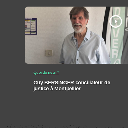
play_arrow
Quoi de neuf ?
Guy BERSINGER conciliateur de
justice à Montpellier