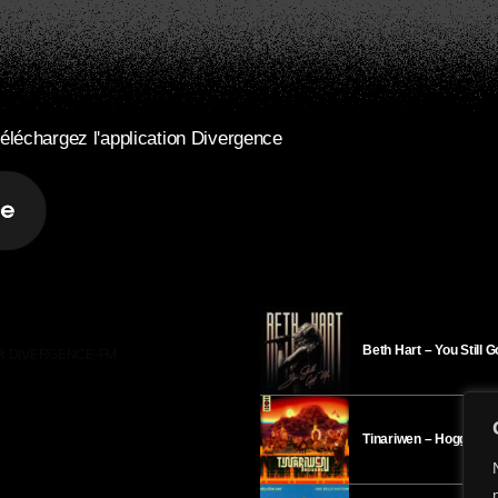
éléchargez l'application Divergence
Beth Hart – You Still 
R DIVERGENCE-FM
Tinariwen – Hoggar