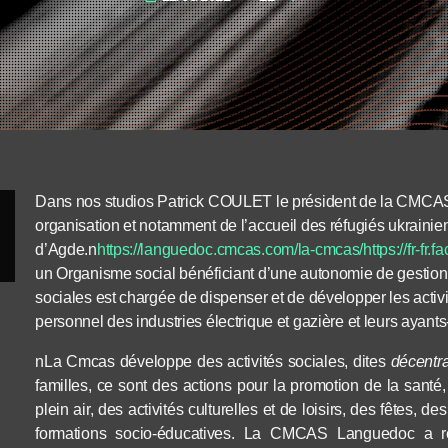
Dans nos studios Patrick COULET le président de la CMCAS
organisation et notamment de l’accueil des réfugiés ukraini
d’Agde.n
https://languedoc.cmcas.com/la-cmcas/
https://fr-f
un
Organisme social bénéficiant d’une autonomie de gestion
sociales
est chargée de dispenser et de développer les
activ
personnel des industries électrique et gazière et leurs ayants-
nLa Cmcas développe des activités sociales, dites
décentra
familles, ce sont des actions pour la promotion de la santé, 
plein air, des activités culturelles et de loisirs, des fêtes, 
formations socio-éducatives. La CMCAS Languedoc a reç