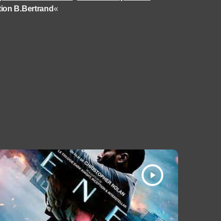
tion B.Bertrand
«
play_arrow