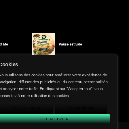
Got Me
Pause estivale
Cookies
Ici l’Ombre – mercredi 29 juillet
Nous utilisons des cookies pour améliorer votre expérience de
navigation, diffuser des publicités ou du contenu personnalisés
share
email
et analyser notre trafic. En cliquant sur "Accepter tout", vous
éloïse Bay
Ici l’Ombre – mardi 28 juillet
consentez à notre utilisation des cookies.
EN SAVOIR PLUS
TOUT REFUSER
TOUT ACCEPTER