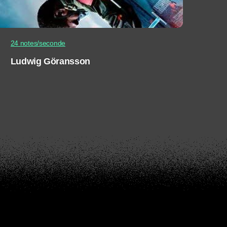
24 notes/seconde
Ludwig Göransson