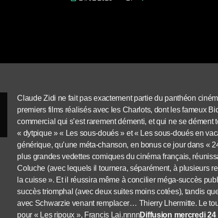
Claude Zidi ne fait pas exactement partie du panthéon ciném
premiers films réalisés avec les Charlots, dont les fameux Bid
commercial qui s’est rarement démenti, et qui ne se dément t
« dytpique » « Les sous-doués » et « Les sous-doués en vaca
générique, qu’une méta-chanson, en bonus ce jour dans « 24
plus grandes vedettes comiques du cinéma français, réunis
Coluche (avec lequels il tournera, séparément, à plusieurs re
la cuisse ». Et il réussira même à concilier méga-succès publi
succès triomphal (avec deux suites moins cotées), tandis q
avec Schwarzie venant remplacer… Thierry Lhermitte. Le to
pour « Les ripoux », Francis Lai.nnnn
Diffusion mercredi 24