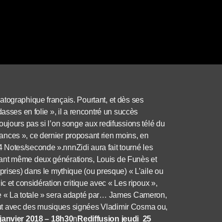
atographique français. Pourtant, et dès ses
asses en folie », il a rencontré un succès
oujours pas si l’on songe aux redifussions télé du
nces », ce dernier proposant rien moins, en
 Notes/seconde ».nnnZidi aura fait tourné les
sant même deux générations, Louis de Funès et
prises) dans le mythique (ou presque) « L’aile ou
c et considération critique avec « Les ripoux »,
ue « La totale » sera adapté par… James Cameron,
ut avec des musiques signées Vladimir Cosma ou,
 janvier 2018 – 18h30
n
Rediffusion jeudi 25