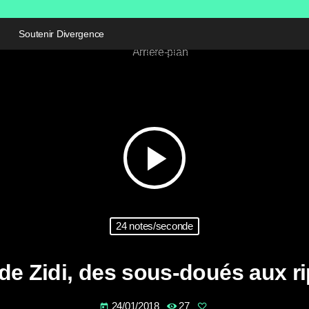
Soutenir Divergence
play_arrow
24 notes/seconde
de Zidi, des sous-doués aux r
24/01/2018
27
today