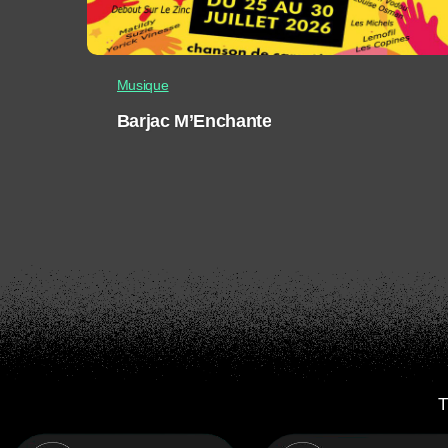
Musique
Barjac M’Enchante
T