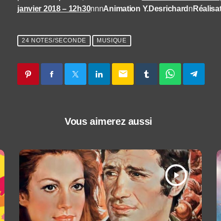
janvier 2018 – 12h30
nnn
Animation Y.Desrichard
n
Réalisa
24 NOTES/SECONDE
MUSIQUE
email
Vous aimerez aussi
play_arrow