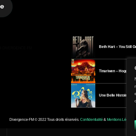
Beth Hart – You Still 
R DIVERGENCE-FM
Tinariwen – Hoggar
Une Belle Histoire – H
Divergence-FM © 2022 Tous droits réservés.
Confidentialité
&
Mentions Légales
.