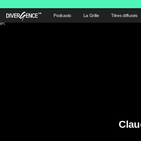
Podcasts
La Grille
Titres diffusés
Clau