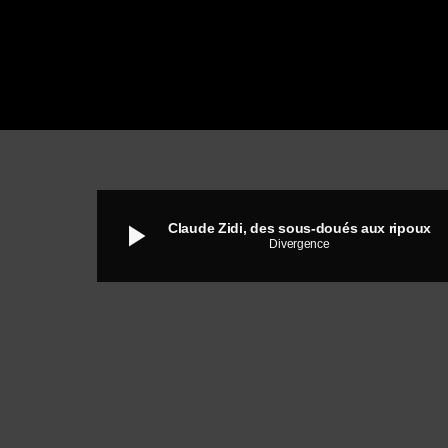
play_arrow
Claude Zidi, des sous-doués aux ripoux
Divergence