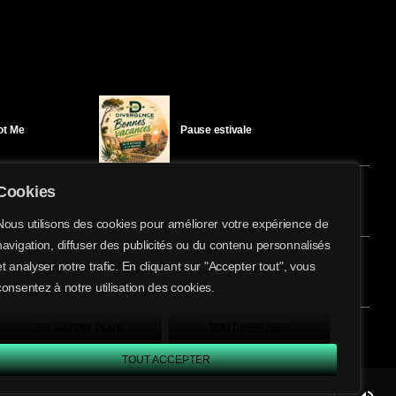
Got Me
Pause estivale
Cookies
Ici l’Ombre – mercredi 29 juillet
Nous utilisons des cookies pour améliorer votre expérience de
navigation, diffuser des publicités ou du contenu personnalisés
share
email
et analyser notre trafic. En cliquant sur "Accepter tout", vous
éloïse Bay
Ici l’Ombre – mardi 28 juillet
consentez à notre utilisation des cookies.
EN SAVOIR PLUS
TOUT REFUSER
TOUT ACCEPTER