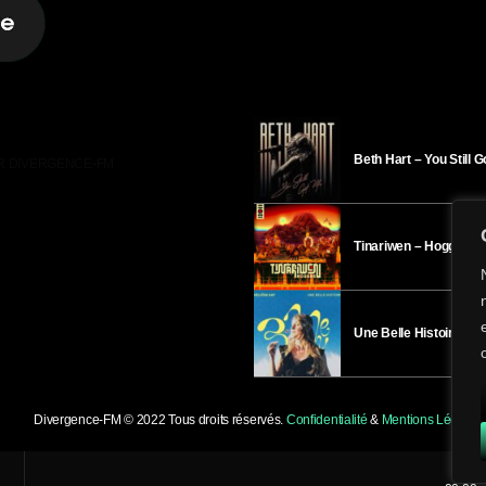
Beth Hart – You Still 
R DIVERGENCE-FM
Tinariwen – Hoggar
Une Belle Histoire – H
Divergence-FM © 2022 Tous droits réservés.
Confidentialité
&
Mentions Légales
.