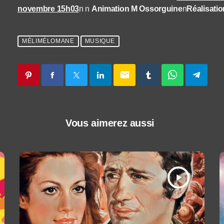
novembre 15h03
n n
Animation M Ossorguine
n
Réalisati
MÉLIMÉLOMANE
MUSIQUE
email
Vous aimerez aussi
play_arrow