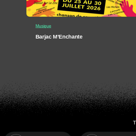
Musique
Barjac M’Enchante
T