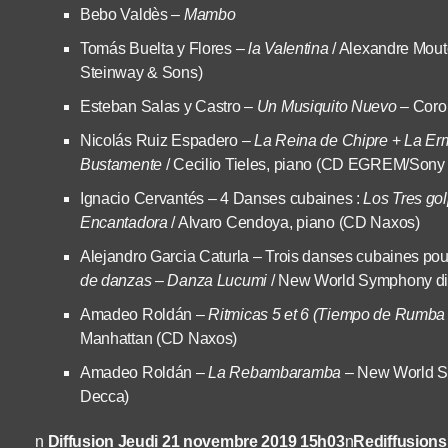
Bebo Valdès –
Mambo
Tomás Buelta y Flores
–
la Valentina
/ Alexandre Mout
Steinway & Sons)
Esteban Salas y Castro –
Un Musiquito Nuevo
– Coro
Nicolás Ruiz Espadero –
La Reina de Chipre
+
La Er
Bustamente
/ Cecilio Tieles, piano (CD EGREM/Sony
Ignacio Cervantés – 4 Danses cubaines :
Los Tres go
Encantadora
/ Alvaro Cendoya, piano (CD Naxos)
Alejandro Garcia Caturla – Trois danses cubaines pou
de danzas – Danza Lucumi
/ New World Symphony dir
Amadeo Roldán –
Ritmicas 5 et 6 (Tiempo de Rumba
Manhattan (CD Naxos)
Amadeo Roldán –
La Rebambaramba
– New World S
Decca)
n
Diffusion Jeudi 21 novembre 2019 15h03
n
Rediffusions