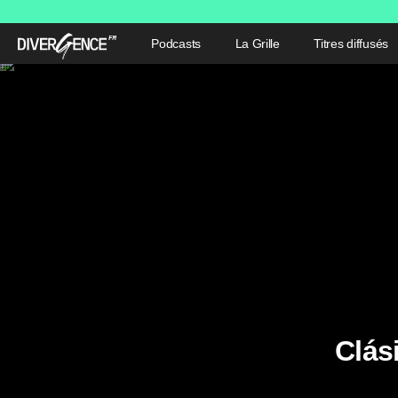
Podcasts
La Grille
Titres diffusés
Clás