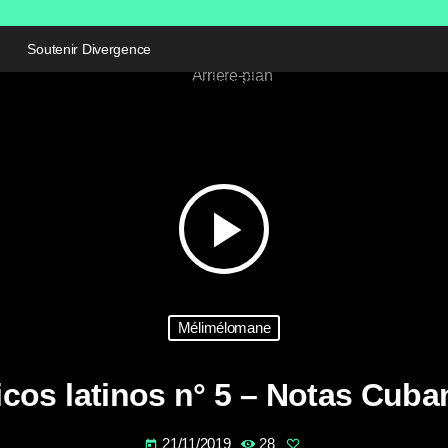
Soutenir Divergence
play_arrow
Mélimélomane
icos latinos n° 5 – Notas Cuba
21/11/2019
28
today