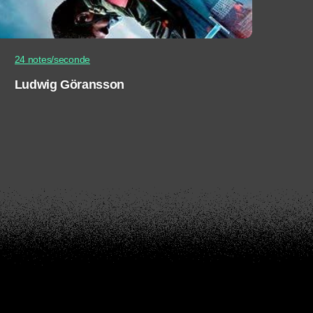
24 notes/seconde
Ludwig Göransson