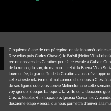
Cinquième étape de nos pérégrinations latino-américaines et
Revueltas puis Carlos Chavez), le Brésil (Heitor Villa-Lobos) 
remontons vers les Caraïbes pour faire escale à Cuba.n Cuba,
de la rumba, du son, du mambo… celui du Buena Vista Social 
tourmentée, la grande île de la Caraïbe a aussi développé u
celle-ci reste relativement mal connue chez nous.n C’est à 
de ses figures que vous convie Mélimélomane cette semaine
voyager de l’époque baroque à la veille de la deuxième gu
Castro, Nicolás Ruiz Espadero, Ignacio Cervantés, Alejand
deuxième étape viendra, qui nous permettra d’arriver à la 