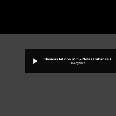
play_arrow
Clásicos latinos n° 5 – Notas Cubanas 1
Divergence