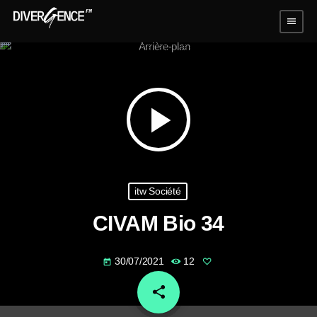
menu
play_arrow
itw Société
CIVAM Bio 34
30/07/2021
12
today
share
email