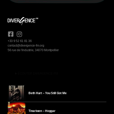
+33 9 52 61 81 36
contact@divergence-fm.org
56 rue de l'industrie, 34070 Montpellier
play_arrow
ÉCOUTER DIVERGENCE-FM
Beth Hart – You Still Got Me
Tinariwen – Hoggar