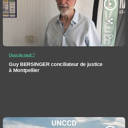
play_arrow
Quoi de neuf ?
Guy BERSINGER conciliateur de justice
à Montpellier