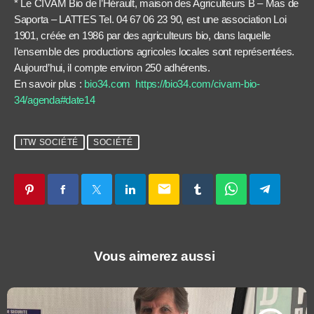
* Le CIVAM Bio de l’Hérault, maison des Agriculteurs B – Mas de
Saporta – LATTES Tel. 04 67 06 23 90, est une association Loi
1901, créée en 1986 par des agriculteurs bio, dans laquelle
l’ensemble des productions agricoles locales sont représentées.
Aujourd’hui, il compte environ 250 adhérents.
En savoir plus :
bio34.com
https://bio34.com/civam-bio-
34/agenda#date14
ITW SOCIÉTÉ
SOCIÉTÉ
email
Vous aimerez aussi