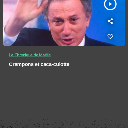
play_arrow
La Chronique de Maëlle
Crampons et caca-culotte