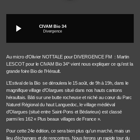
play_arrow
CIVAM Bio 34
Divergence
Au micro d’Olivier NOTTALE pour DIVERGENCE FM : Martin
LESCOT pour le CIVAM Bio 34* vient nous expliquer ce qu’est la
grande foire Bio de l’Hérault.
L’Estival de la Bio se déroulera le 15 août, de 9h à 19h, dans le
magnifique village d’Olargues situé dans nos hauts cantons
héraultais. Bâti sur une butte rocheuse et niché au cœur du Parc
Naturel Régional du haut Languedoc, le village médiéval
d’Olargues (situé entre Saint-Pons et Bédarieux) est classé
parmi les 162 « Plus beaux villages de France ».
Pour cette 24e édition, ce sera bien plus qu’un marché, mais un
lieu d’échanges et de rencontres. Nous ferons un rapide tour du