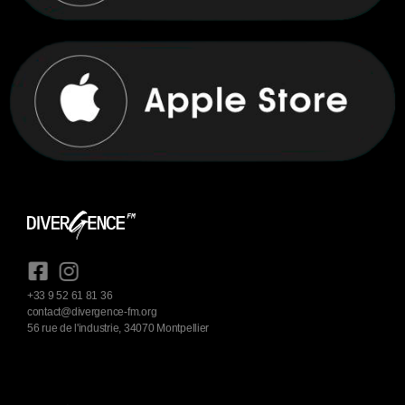
+33 9 52 61 81 36
contact@divergence-fm.org
56 rue de l'industrie, 34070 Montpellier