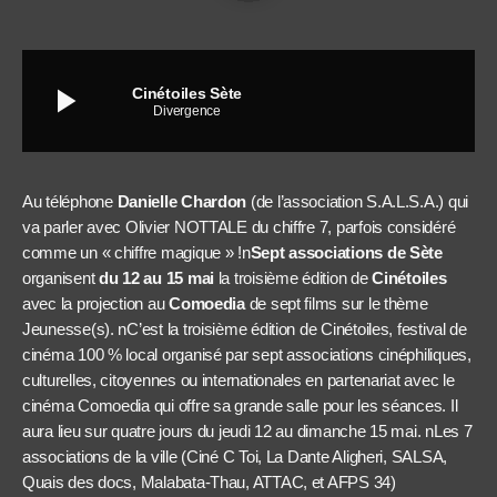
play_arrow
Cinétoiles Sète
Divergence
Au téléphone
Danielle Chardon
(de l’association S.A.L.S.A.) qui
va parler avec Olivier NOTTALE du chiffre 7, parfois considéré
comme un « chiffre magique » !n
Sept associations de Sète
organisent
du 12 au 15 mai
la troisième édition de
Cinétoiles
avec la projection au
Comoedia
de sept films sur le thème
Jeunesse(s). nC’est la troisième édition de Cinétoiles, festival de
cinéma 100 % local organisé par sept associations cinéphiliques,
culturelles, citoyennes ou internationales en partenariat avec le
cinéma Comoedia qui offre sa grande salle pour les séances. Il
aura lieu sur quatre jours du jeudi 12 au dimanche 15 mai. nLes 7
associations de la ville (Ciné C Toi, La Dante Aligheri, SALSA,
Quais des docs, Malabata-Thau, ATTAC, et AFPS 34)