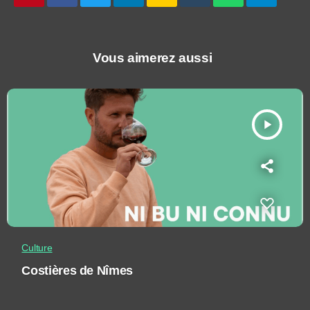
Vous aimerez aussi
play_arrow
Culture
Costières de Nîmes