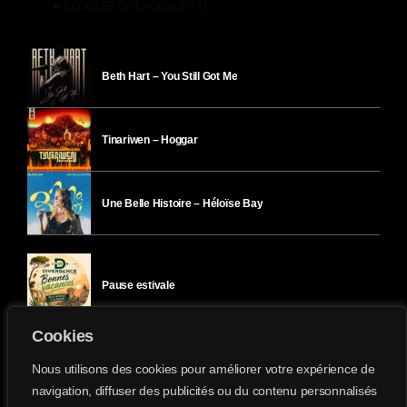
play_arrow
ÉCOUTER DIVERGENCE-FM
Beth Hart – You Still Got Me
Tinariwen – Hoggar
Une Belle Histoire – Héloïse Bay
Pause estivale
Cookies
Ici l’Ombre – mercredi 29 juillet
Nous utilisons des cookies pour améliorer votre expérience de
navigation, diffuser des publicités ou du contenu personnalisés