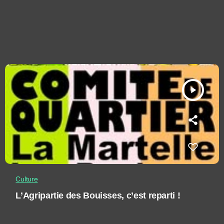
play_arrow
Culture
L’Agripartie des Bouisses, c’est reparti !