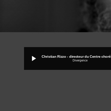
play_arrow
Divergence