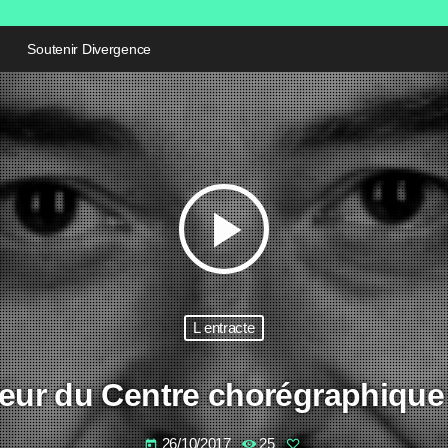
Soutenir Divergence
play_arrow
L entracte
teur du Centre chorégraphique
26/10/2017
25
today