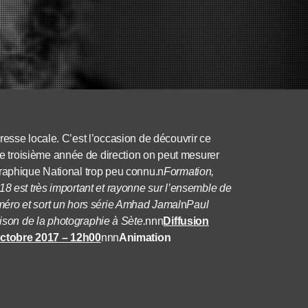
esse locale. C’est l’occasion de découvrir ce
 troisième année de direction on peut mesurer
graphique National trop peu connu.n
Formation,
18 est très important et rayonne sur l’ensemble de
éro et sort un hors série Amhad Jamal
n
Paul
son de la photographie à Sète.
nnn
Diffusion
octobre 2017 – 12h00
nnn
Animation