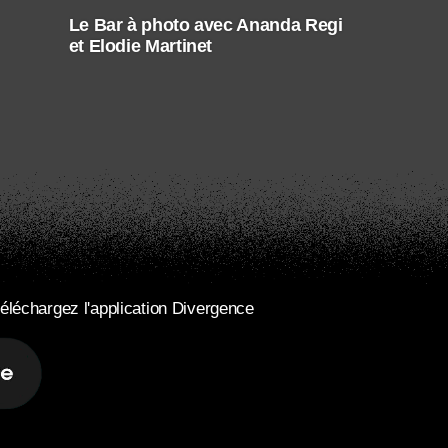
Le Bar à photo avec Ananda Regi
et Elodie Martinet
éléchargez l'application Divergence