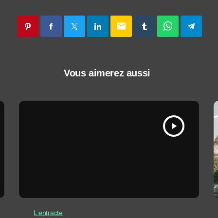
email
Vous aimerez aussi
play_arrow
L entracte