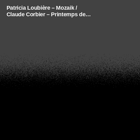
Patricia Loubière – Mozaik /
Claude Corbier – Printemps des
photographes