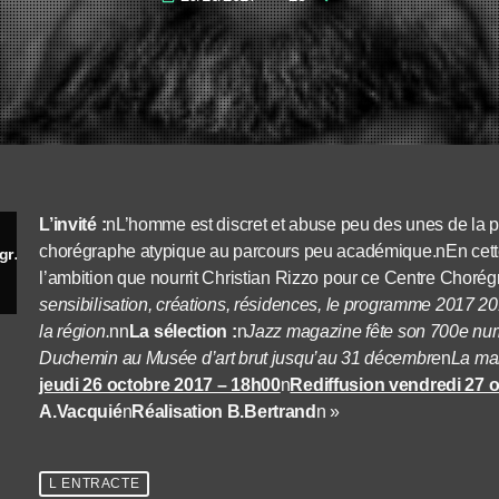
L’invité :
nL’homme est discret et abuse peu des unes de la pr
chorégraphe atypique au parcours peu académique.nEn cette
Christian Rizzo - directeur du Centre chorégraphique national de Montpellier
l’ambition que nourrit Christian Rizzo pour ce Centre Choré
sensibilisation, créations, résidences, le programme 2017 20
la région.
nn
La sélection :
n
Jazz magazine fête son 700e num
Duchemin au Musée d’art brut jusqu’au 31 décembre
n
La mai
jeudi 26 octobre 2017 – 18h00
n
Rediffusion vendredi 27 
A.Vacquié
n
Réalisation B.Bertrand
n »
L ENTRACTE