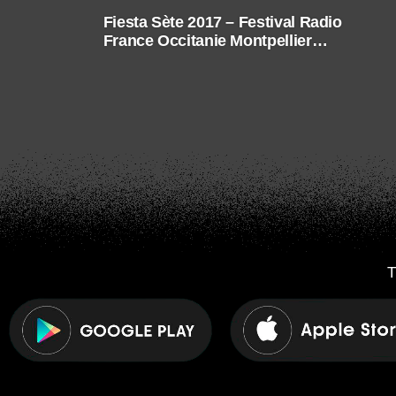
Fiesta Sète 2017 – Festival Radio
France Occitanie Montpellier
2017
T