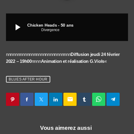
play_arrow
Chicken Heads - 50 ans
Divergence
nnnnnnnnnnnnnnnnnnnnnnnnnnnn
Diffusion jeudi 24 février
2022 – 19h00
nnnn
Animation et réalisation G.Viols
«
BLUES AFTER HOUR
email
Vous aimerez aussi