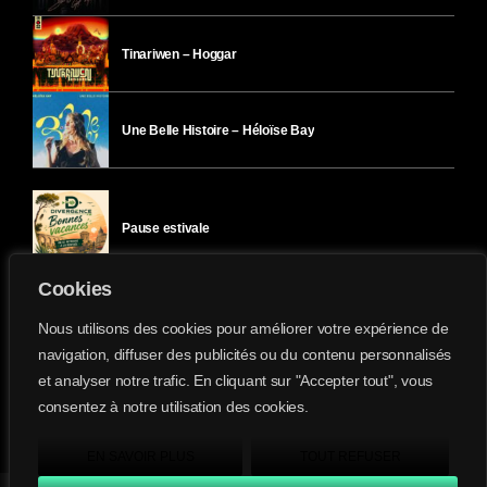
Tinariwen – Hoggar
Une Belle Histoire – Héloïse Bay
Pause estivale
Cookies
Ici l’Ombre – mercredi 29 juillet
Nous utilisons des cookies pour améliorer votre expérience de
navigation, diffuser des publicités ou du contenu personnalisés
et analyser notre trafic. En cliquant sur "Accepter tout", vous
Ici l’Ombre – mardi 28 juillet
consentez à notre utilisation des cookies.
Divergence-FM © 2022 Tous droits réservés.
Confidentialité
&
Mentions Légales
.
EN SAVOIR PLUS
TOUT REFUSER