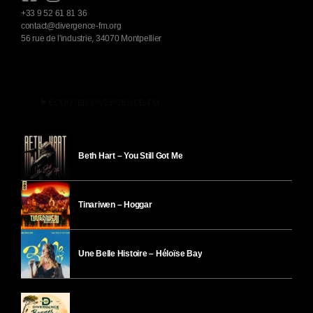
+33 9 52 61 81 36
contact@divergence-fm.org
56 rue de l'industrie, 34070 Montpellier
play_arrow
ÉCOUTER DIVERGENCE-FM
Beth Hart – You Still Got Me
Tinariwen – Hoggar
Une Belle Histoire – Héloïse Bay