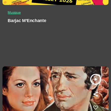
Musique
Barjac M’Enchante
play_arrow