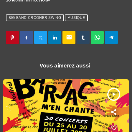
BIG BAND CROONER SWING
MUSIQUE
email
Vous aimerez aussi
play_arrow