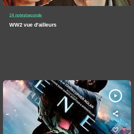
24 notes/seconde
WW2 vue d’ailleurs
play_arrow