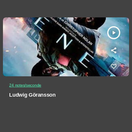
play_arrow
24 notes/seconde
Ludwig Göransson