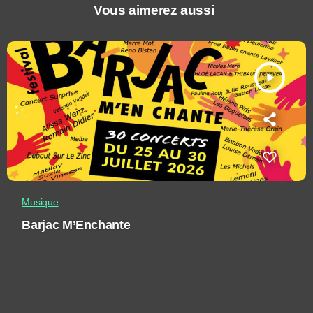
Vous aimerez aussi
play_arrow
Musique
Barjac M’Enchante