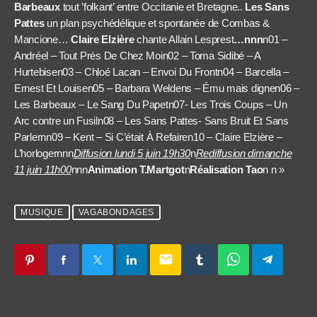
Barbeaux
tout ’folkant’ entre Occitanie et Bretagne..
Les Sans
Pattes
un plan psychédélique et spontanée de Combas &
Mancione…
Claire Elzière
chante Allain Lesprest
…nnn
n01 –
Andréel – Tout Près De Chez Moin02 – Toma Sidibé – A
Hurtebisen03 – Chloé Lacan – Envoi Du Frontn04 – Barcella –
Ernest Et Louisen05 – Barbara Weldens – Ému mais dignen06 –
Les Barbeaux – Le Sang Du Papetn07- Les Trois Coups – Un
Arc contre un Fusiln08 – Les Sans Pattes- Sans Bruit Et Sans
Parlernn09 – Kent – Si C’était À Refairen10 – Claire Elzière –
L’horlogernnn
Diffusion lundi 5 juin 19h30
n
Rediffusion dimanche
11 juin 11h00
nnn
Animation T.Martgot
n
Réalisation Tao
n
n »
MUSIQUE
VAGABONDAGES
email