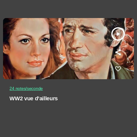
play_arrow
24 notes/seconde
WW2 vue d’ailleurs