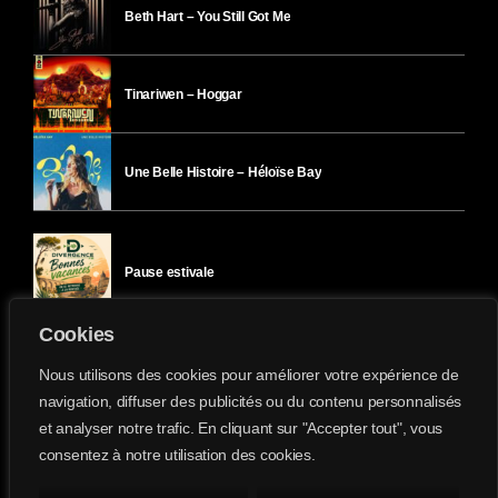
Beth Hart – You Still Got Me
Tinariwen – Hoggar
Une Belle Histoire – Héloïse Bay
Pause estivale
Cookies
Ici l’Ombre – mercredi 29 juillet
Nous utilisons des cookies pour améliorer votre expérience de
navigation, diffuser des publicités ou du contenu personnalisés
et analyser notre trafic. En cliquant sur "Accepter tout", vous
Ici l’Ombre – mardi 28 juillet
consentez à notre utilisation des cookies.
Divergence-FM © 2022 Tous droits réservés.
Confidentialité
&
Mentions Légales
.