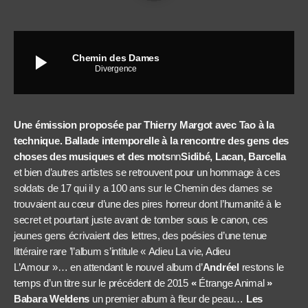
play_arrow
Chemin des Dames
Divergence
Une émission proposée par Thierry Margot avec Tao à la
technique. Ballade intemporelle à la rencontre des gens des
choses des musiques et des mots
nn
Sidibé, Lacan, Barcella
et bien d’autres artistes se retrouvent pour un hommage à ces
soldats de 17 qui il y a 100 ans sur le Chemin des dames se
trouvaient au cœur d’une des pires horreur dont l’humanité à le
secret et pourtant juste avant de tomber sous le canon, ces
jeunes gens écrivaient des lettres, des poésies d’une tenue
littéraire rare ’l’album s’intitule « Adieu La vie, Adieu
L’Amour »… en attendant le nouvel album d’
Andréel
restons le
temps d’un titre
sur le précédent de 2015
«
Étrange Animal
»
Babara Weldens
un premier album à fleur de peau…
Les