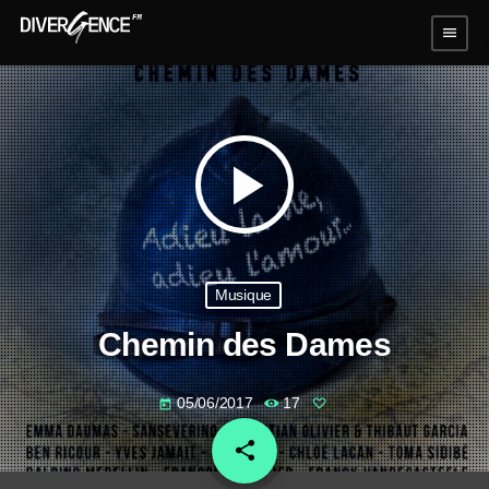
menu
play_arrow
Musique
Chemin des Dames
05/06/2017
17
today
share
email