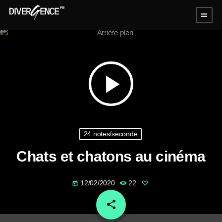
menu
play_arrow
24 notes/seconde
Chats et chatons au cinéma
12/02/2020
22
today
share
email