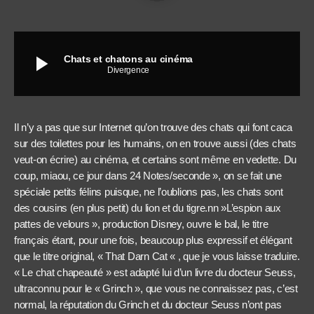
play_arrow
Chats et chatons au cinéma
Divergence
Il n’y a pas que sur Internet qu’on trouve des chats qui font caca
sur des toilettes pour les humains, on en trouve aussi (des chats
veut-on écrire) au cinéma, et certains sont même en vedette. Du
coup, miaou, ce jour dans 24 Notes/seconde », on se fait une
spéciale petits félins puisque, ne l’oublions pas, les chats sont
des cousins (en plus petit) du lion et du tigre.nn »L’espion aux
pattes de velours », production Disney, ouvre le bal, le titre
français étant, pour une fois, beaucoup plus expressif et élégant
que le titre original, « That Darn Cat « , que je vous laisse traduire.
« Le chat chapeauté » est adapté lui d’un livre du docteur Seuss,
ultraconnu pour le « Grinch », que vous ne connaissez pas, c’est
normal, la réputation du Grinch et du docteur Seuss n’ont pas