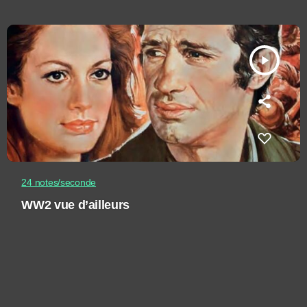
play_arrow
24 notes/seconde
WW2 vue d’ailleurs