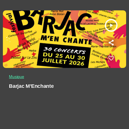
play_arrow
Musique
Barjac M’Enchante