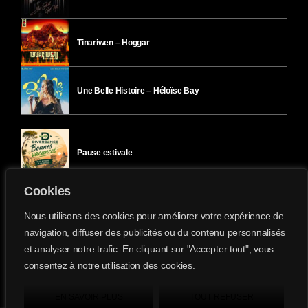
Tinariwen – Hoggar
Une Belle Histoire – Héloïse Bay
Pause estivale
Cookies
Ici l’Ombre – mercredi 29 juillet
Nous utilisons des cookies pour améliorer votre expérience de
navigation, diffuser des publicités ou du contenu personnalisés
et analyser notre trafic. En cliquant sur "Accepter tout", vous
Ici l’Ombre – mardi 28 juillet
consentez à notre utilisation des cookies.
Divergence-FM © 2022 Tous droits réservés.
Confidentialité
&
Mentions Légales
.
EN SAVOIR PLUS
TOUT REFUSER