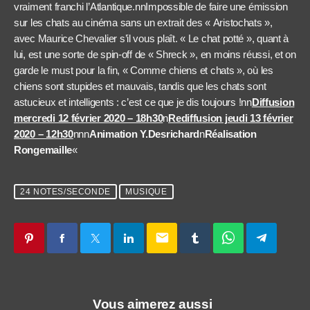
vraiment franchi l’Atlantique.nnImpossible de faire une émission
sur les chats au cinéma sans un extrait des « Aristochats »,
avec Maurice Chevalier s’il vous plaît. « Le chat potté », quant à
lui, est une sorte de spin-off de « Shreck », en moins réussi, et on
garde le must pour la fin, « Comme chiens et chats », où les
chiens sont stupides et mauvais, tandis que les chats sont
astucieux et intelligents : c’est ce que je dis toujours !nn
Diffusion
mercredi 12 février 2020 – 18h30
n
Rediffusion jeudi 13 février
2020 – 12h30
nnn
Animation Y.Desrichard
n
Réalisation
Rongemaille
«
24 NOTES/SECONDE
MUSIQUE
email
Vous aimerez aussi