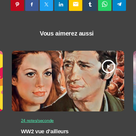
email
Vous aimerez aussi
play_arrow
24 notes/seconde
WW2 vue d’ailleurs