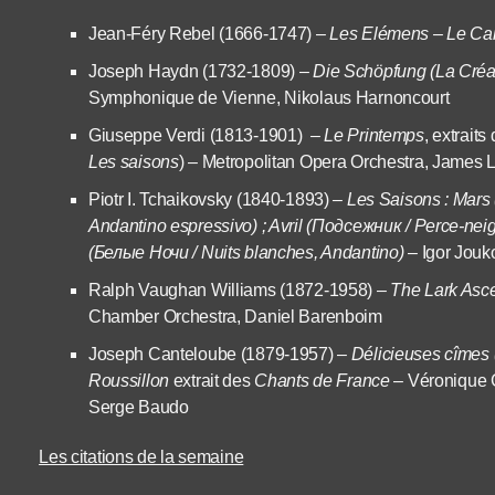
Jean-Féry Rebel (1666-1747) –
Les Elémens – Le Ca
Joseph Haydn (1732-1809) –
Die Schöpfung (La Créa
Symphonique de Vienne, Nikolaus Harnoncourt
Giuseppe Verdi (1813-1901) –
Le Printemps
, extraits
Les saisons
) – Metropolitan Opera Orchestra, James 
Piotr I. Tchaikovsky (1840-1893) –
Les Saisons : Mars
Andantino espressivo) ; Avril (Подсежник / Perce-neig
(Белые Ночи / Nuits blanches, Andantino)
– Igor Jouk
Ralph Vaughan Williams (1872-1958) –
The Lark Asc
Chamber Orchestra, Daniel Barenboim
Joseph Canteloube (1879-1957) –
Délicieuses cîmes 
Roussillon
extrait des
Chants de France
– Véronique G
Serge Baudo
Les citations de la semaine