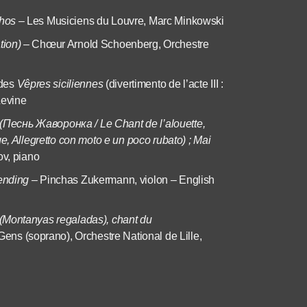
hos
– Les Musiciens du Louvre, Marc Minkowski
tion)
– Chœur Arnold Schoenberg, Orchestre
 des
Vêpres siciliennes
(divertimento de l’acte III :
Levine
 (Песнь Жаворонка / L
e Chant de l’alouette,
e, Allegretto con moto e un poco rubato) ; Mai
ov, piano
ending
– Pinchas Zukermann, violon – English
(Montanyas regaladas), chant du
ens (soprano), Orchestre National de Lille,