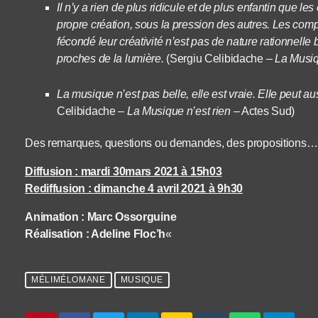
Il n’y a rien de plus ridicule et de plus enfantin que le
propre création, sous la pression des autres. Les comp
fécondé leur créativité n’est pas de nature rationnelle
proches de la lumière.
(Sergiu Celibidache –
La Musiq
La musique n’est pas belle, elle est vraie. Elle peut au
Celibidache –
La Musique n’est rien
– Actes Sud)
Des remarques, questions ou demandes, des propositions… S
Diffusion : mardi 30mars 2021 à 15h03
Rediffusion : dimanche 4 avril 2021 à 9h30
Animation : Marc Ossorguine
Réalisation : Adeline Floc’h
«
MÉLIMÉLOMANE
MUSIQUE