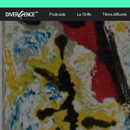
Podcasts
La Grille
Titres diffusés