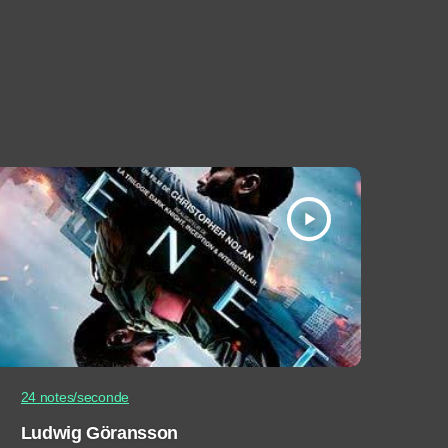
play_arrow
24 notes/seconde
Ludwig Göransson