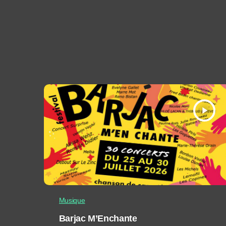
play_arrow
Musique
Barjac M’Enchante