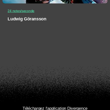
24 notes/seconde
Ludwig Göransson
Téléchargez l'application Divergence