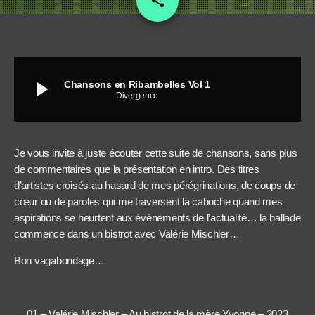
share
3
play_arrow
Chansons en Ribambelles Vol 1
Divergence
Je vous invite à juste écouter cette suite de chansons, sans plus
de commentaires que la présentation en intro. Des titres
d’artistes croisés au hasard de mes pérégrinations, de coups de
cœur ou de paroles qui me traversent la caboche quand mes
aspirations se heurtent aux événements de l’actualité… la ballade
commence dans un bistrot avec Valérie Mischler…
Bon vagabondage…
01 – Valérie Mischler – Au bistrot de la mère Yvonne – 2023