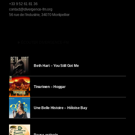
+33 9 52 61 81 36
contact@divergence-fm.org
56 rue de l'industrie, 34070 Montpellier
play_arrow
ÉCOUTER DIVERGENCE-FM
Beth Hart – You Still Got Me
Tinariwen – Hoggar
Une Belle Histoire – Héloïse Bay
Pause estivale