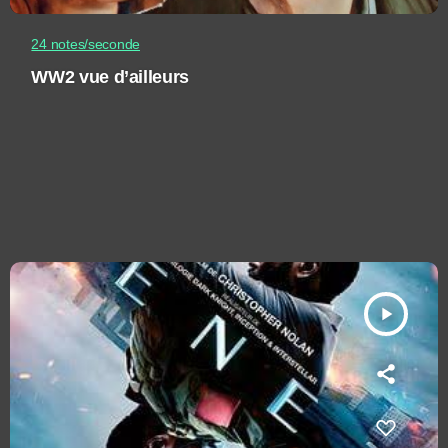
24 notes/seconde
WW2 vue d’ailleurs
play_arrow