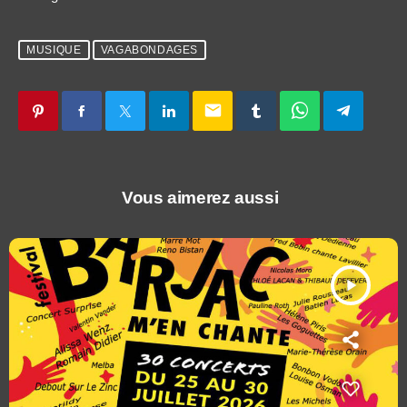
MUSIQUE
VAGABONDAGES
email
Vous aimerez aussi
play_arrow