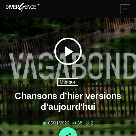
menu
play_arrow
Musique
Chansons d’hier versions
d’aujourd’hui
05/01/2026
68
2
today
email