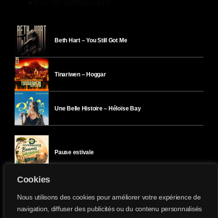
play_arrow
ÉCOUTER DIVERGENCE-FM
Beth Hart – You Still Got Me
Tinariwen – Hoggar
Une Belle Histoire – Héloïse Bay
Pause estivale
Cookies
Ici l’Ombre – mercredi 29 juillet
Nous utilisons des cookies pour améliorer votre expérience de
navigation, diffuser des publicités ou du contenu personnalisés