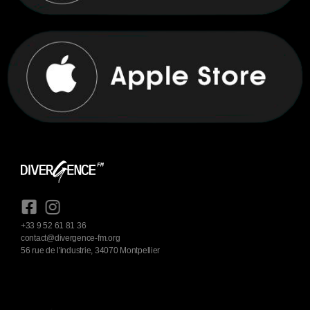
+33 9 52 61 81 36
contact@divergence-fm.org
56 rue de l'industrie, 34070 Montpellier