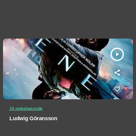
play_arrow
24 notes/seconde
Ludwig Göransson