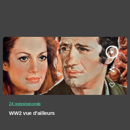
play_arrow
24 notes/seconde
WW2 vue d’ailleurs