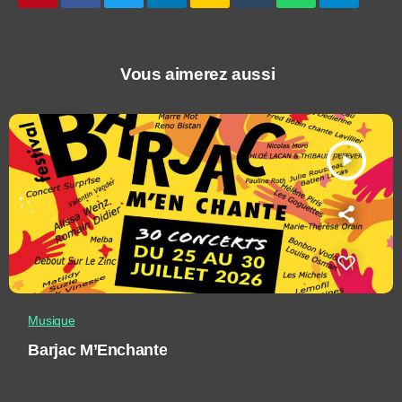
Vous aimerez aussi
play_arrow
Musique
Barjac M’Enchante