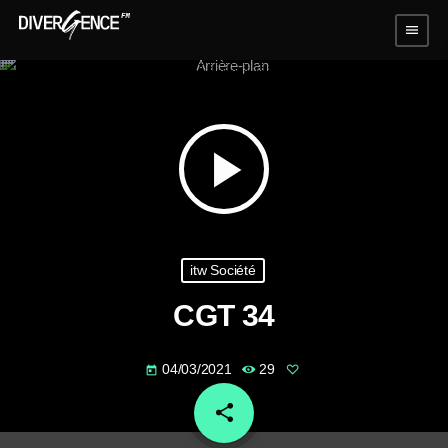
menu
play_arrow
itw Société
CGT 34
04/03/2021
29
today
share
email