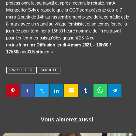
professionnelle, au travail et après, devant la retraite.nnnA
Montpellier Sylvie rappelle que la CGT sera présente des le 7
mars à partir de 14h au rassemblement place de la comédie et le
8 mars avec un stand au village féministe, et un temps fort de la
journée pour terminer à 15h30 heure normale de fin du travail
pour les femmes puisqu’elles gagnent 25 % de
moins !nnnnnnn
Diffusion jeudi 4 mars 2021 – 10h30 /
17h30
nnnn
O.Nottale
n »
ITW SOCIÉTÉ
SOCIÉTÉ
email
Vous aimerez aussi