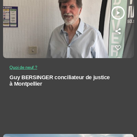
play_arrow
Quoi de neuf ?
Guy BERSINGER conciliateur de justice
à Montpellier