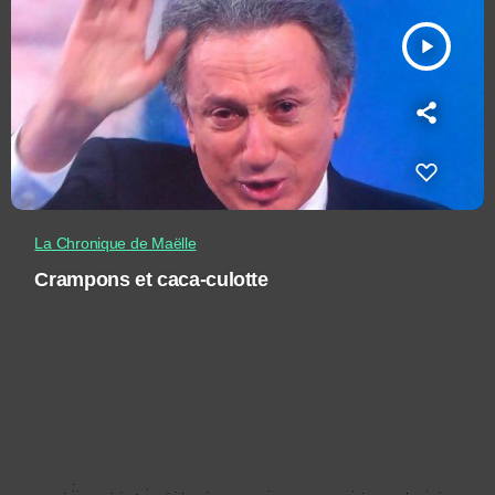
play_arrow
La Chronique de Maëlle
Crampons et caca-culotte