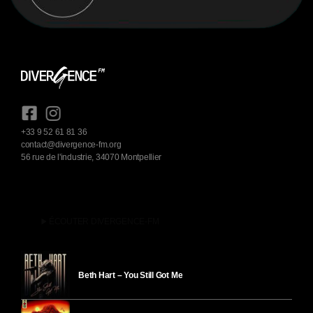
+33 9 52 61 81 36
contact@divergence-fm.org
56 rue de l'industrie, 34070 Montpellier
play_arrow
ÉCOUTER DIVERGENCE-FM
Beth Hart – You Still Got Me