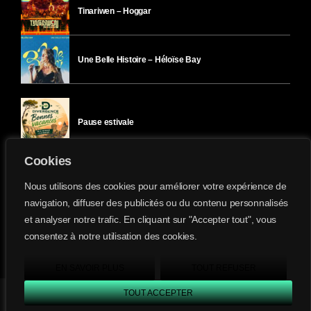
Tinariwen – Hoggar
Une Belle Histoire – Héloïse Bay
Pause estivale
Cookies
Ici l’Ombre – mercredi 29 juillet
Nous utilisons des cookies pour améliorer votre expérience de
navigation, diffuser des publicités ou du contenu personnalisés
et analyser notre trafic. En cliquant sur "Accepter tout", vous
Ici l’Ombre – mardi 28 juillet
consentez à notre utilisation des cookies.
Divergence-FM © 2022 Tous droits réservés.
Confidentialité
&
Mentions Légales
.
EN SAVOIR PLUS
TOUT REFUSER
TOUT ACCEPTER
Divergence FM
play_arrow
keyboard_arrow_right