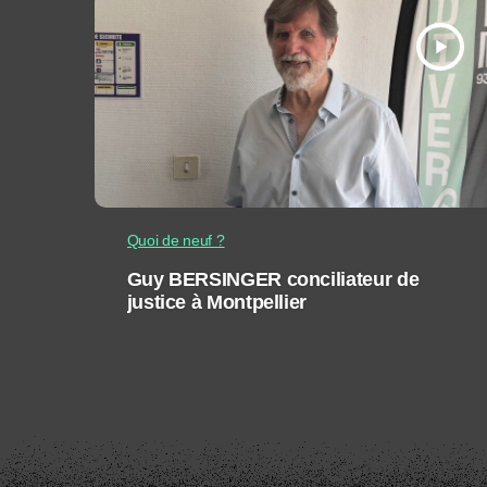
play_arrow
Quoi de neuf ?
Guy BERSINGER conciliateur de
justice à Montpellier