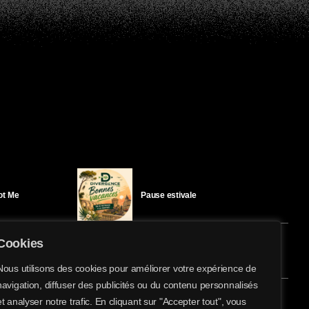
Got Me
Pause estivale
Cookies
Ici l’Ombre – mercredi 29 juillet
Nous utilisons des cookies pour améliorer votre expérience de
navigation, diffuser des publicités ou du contenu personnalisés
share
email
et analyser notre trafic. En cliquant sur "Accepter tout", vous
éloïse Bay
Ici l’Ombre – mardi 28 juillet