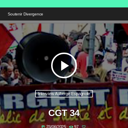
Soutenir Divergence
play_arrow
Interview Auberge Espagnole
CGT 34
23/06/2025
97
today