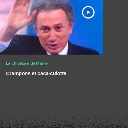
play_arrow
La Chronique de Maëlle
Crampons et caca-culotte