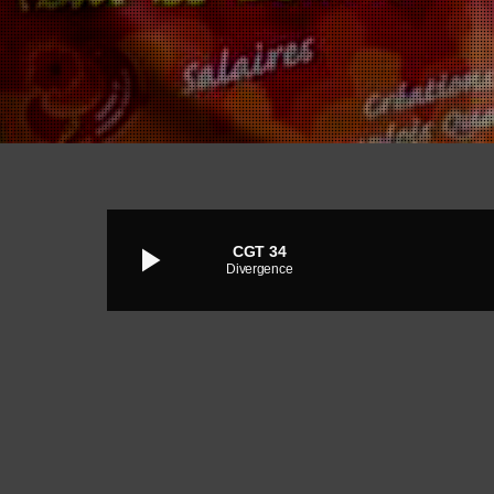
play_arrow
CGT 34
Divergence