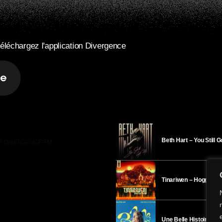
éléchargez l'application Divergence
Beth Hart – You Still 
R DIVERGENCE-FM
Tinariwen – Hoggar
Une Belle Histoire – H