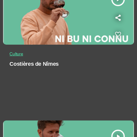
Culture
Costières de Nîmes
play_arrow