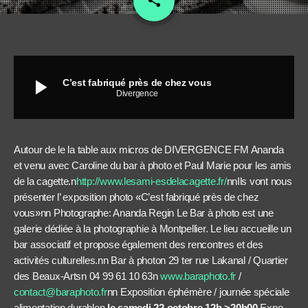
share
play_arrow
C’est fabriqué près de chez vous
Divergence
Autour de le la table aux micros de DIVERGENCE FM Ananda
et venu avec Caroline du bar à photo et Paul Marie pour les amis
de la cagette.n
http://www.lesami-esdelacagette.fr/
nnIls vont nous
présenter l’ exposition photo «C’est fabriqué près de chez
vous»nn Photographe: Ananda Regin Le Bar à photo est une
galerie dédiée à la photographie à Montpellier. Le lieu accueille un
bar associatif et propose également des rencontres et des
activités culturelles.nn Bar à photon 29 ter rue Lakanal / Quartier
des Beaux-Artsn 04 99 61 10 63n
www.baraphoto.fr
/
contact@baraphoto.fr
nn Exposition éphémère / journée spéciale
alimentation durablen
le samedi 22 octobre 12h >20h00
Expo