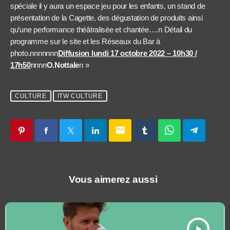
spéciale il y aura un espace jeu pour les enfants, un stand de
présentation de la Cagette, des dégustation de produits ainsi
qu’une performance théâtralisée et chantée….n Détail du
programme sur le site et les Réseaux du Bar à
photo.nnnnnnn
Diffusion lundi 17 octobre 2022 – 10h30 /
17h50
nnnn
O.Nottale
n »
CULTURE
ITW CULTURE
email
Vous aimerez aussi
play_arrow