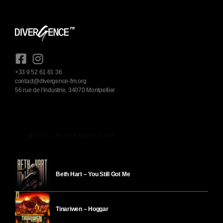
+33 9 52 61 81 36
contact@divergence-fm.org
56 rue de l'industrie, 34070 Montpellier
play_arrow
ÉCOUTER DIVERGENCE-FM
Beth Hart – You Still Got Me
Tinariwen – Hoggar