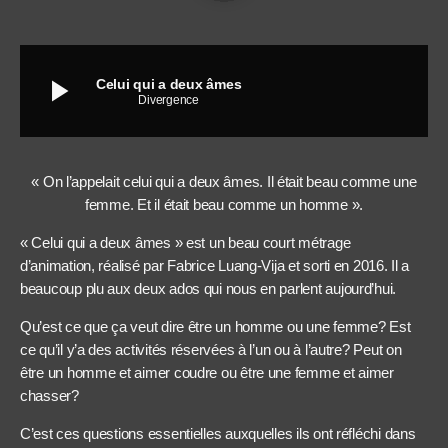
play_arrow
Celui qui a deux âmes
Divergence
« On l’appelait celui qui a deux âmes. Il était beau comme une
femme. Et il était beau comme un homme ».
« Celui qui a deux âmes » est un beau court métrage
d’animation, réalisé par Fabrice Luang-Vija et sorti en 2016. Il a
beaucoup plu aux deux ados qui nous en parlent aujourd’hui.
Qu’est ce que ça veut dire être un homme ou une femme? Est
ce qu’il y’a des activités réservées à l’un ou à l’autre? Peut on
être un homme et aimer coudre ou être une femme et aimer
chasser?
C’est ces questions essentielles auxquelles ils ont réfléchi dans