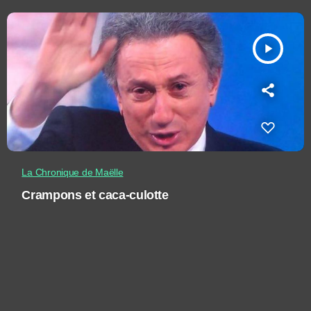
play_arrow
La Chronique de Maëlle
Crampons et caca-culotte