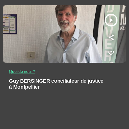
play_arrow
Quoi de neuf ?
Guy BERSINGER conciliateur de justice
à Montpellier