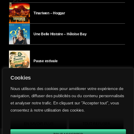
Tinariwen – Hoggar
Une Belle Histoire – Héloïse Bay
Pause estivale
Cookies
Ici l’Ombre – mercredi 29 juillet
Nous utilisons des cookies pour améliorer votre expérience de
navigation, diffuser des publicités ou du contenu personnalisés
et analyser notre trafic. En cliquant sur "Accepter tout", vous
Ici l’Ombre – mardi 28 juillet
consentez à notre utilisation des cookies.
Divergence-FM © 2022 Tous droits réservés.
Confidentialité
&
Mentions Légales
.
EN SAVOIR PLUS
TOUT REFUSER