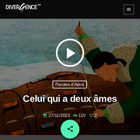
menu
play_arrow
Paroles d'Ados
Celui qui a deux âmes
27/11/2023
110
2
today
share
email
2