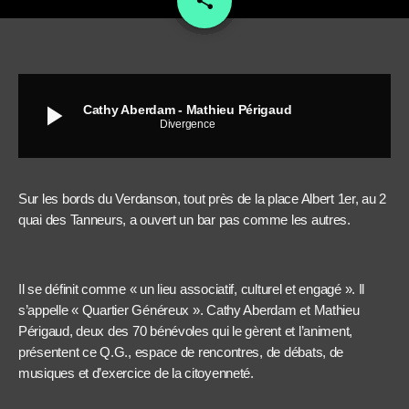
share
play_arrow
Cathy Aberdam - Mathieu Périgaud
Divergence
Sur les bords du Verdanson, tout près de la place Albert 1er, au 2
quai des Tanneurs, a ouvert un bar pas comme les autres.
Il se définit comme « un lieu associatif, culturel et engagé ». Il
s’appelle « Quartier Généreux ». Cathy Aberdam et Mathieu
Périgaud, deux des 70 bénévoles qui le gèrent et l’animent,
présentent ce Q.G., espace de rencontres, de débats, de
musiques et d’exercice de la citoyenneté.