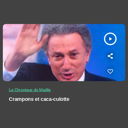
play_arrow
La Chronique de Maëlle
Crampons et caca-culotte