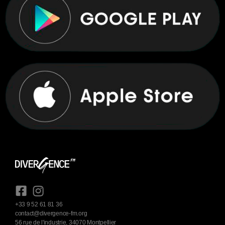
+33 9 52 61 81 36
contact@divergence-fm.org
56 rue de l'industrie, 34070 Montpellier