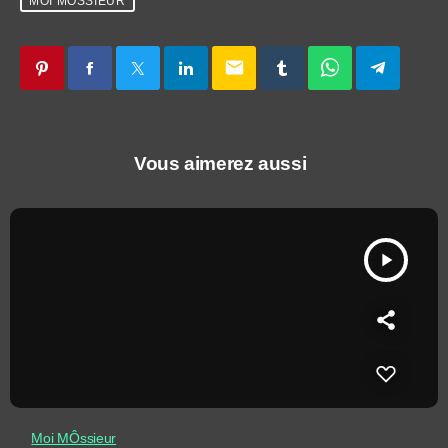
MOI MÔSSIEUR
email
Vous aimerez aussi
play_arrow
Moi MÔssieur