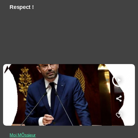
Respect !
play_arrow
Moi MÔssieur