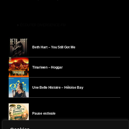
play_arrow
ÉCOUTER DIVERGENCE-FM
Beth Hart – You Still Got Me
Tinariwen – Hoggar
Une Belle Histoire – Héloïse Bay
Pause estivale