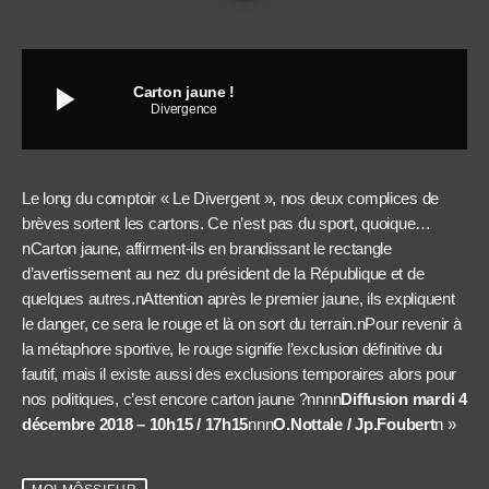
play_arrow
Carton jaune !
Divergence
Le long du comptoir « Le Divergent », nos deux complices de
brèves sortent les cartons. Ce n’est pas du sport, quoique…
nCarton jaune, affirment-ils en brandissant le rectangle
d’avertissement au nez du président de la République et de
quelques autres.nAttention après le premier jaune, ils expliquent
le danger, ce sera le rouge et là on sort du terrain.nPour revenir à
la métaphore sportive, le rouge signifie l’exclusion définitive du
fautif, mais il existe aussi des exclusions temporaires alors pour
nos politiques, c’est encore carton jaune ?nnnn
Diffusion mardi 4
décembre 2018 – 10h15 / 17h15
nnn
O.Nottale / Jp.Foubert
n »