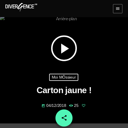
menu
play_arrow
Moi MÔssieur
Carton jaune !
04/12/2018
25
today
share
email