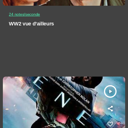
24 notes/seconde
WW2 vue d’ailleurs
play_arrow