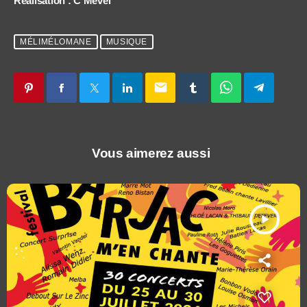
Réalisation : C Mével
MÉLIMÉLOMANE
MUSIQUE
email
Vous aimerez aussi
play_arrow