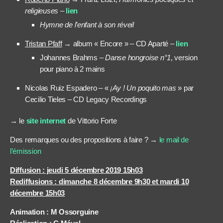
religieuses
–
lien
Hymne de l’enfant à son réveil
Tristan Pfaff
→ album « Encore » – CD Aparté –
lien
Johannes Brahms –
Danse hongroise n°1
, version
pour piano à 2 mains
Nicolas Ruiz Espadero – «
¡
Ay !
Un poquito mas
» par
Cecilio Tieles – CD Legacy Recordings
→ le
site
internet
de Vittorio Forte
Des remarques ou des propositions à faire ? →
le mail de
l’émission
Diffusion : jeudi 5 décembre 2019 15h03
Rediffusions : dimanche 8 décembre 9h30 et mardi 10
décembre 15h03
Animation : M Ossorguine