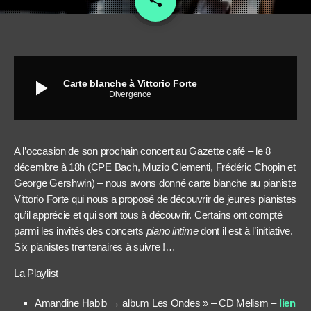
share
play_arrow
Carte blanche à Vittorio Forte
Divergence
A l’occasion de son prochain concert au Gazette café – le 8
décembre à 18h (CPE Bach, Muzio Clementi, Frédéric Chopin et
George Gershwin) – nous avons donné carte blanche au pianiste
Vittorio Forte qui nous a proposé de découvrir de jeunes pianistes
qu’il apprécie et qui sont tous à découvrir. Certains ont compté
parmi les invités des concerts
piano intime
dont il est à l’initiative.
Six pianistes trentenaires à suivre !…
La Playlist
Amandine Habib
→ album Les Ondes » – CD Melism –
lien