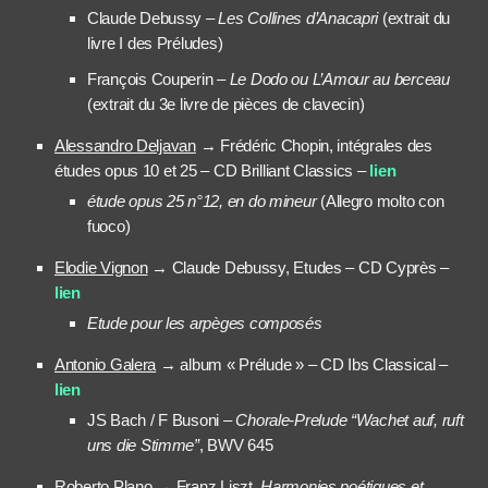
Claude Debussy –
Les Collines d’Anacapri
(extrait du
livre I des Préludes)
François Couperin –
Le Dodo ou L’Amour au berceau
(extrait du 3e livre de pièces de clavecin)
Alessandro Deljavan
→ Frédéric Chopin, intégrales des
études opus 10 et 25 – CD Brilliant Classics –
lien
étude opus 25 n°12, en do mineur
(Allegro molto con
fuoco)
Elodie Vignon
→ Claude Debussy, Etudes – CD Cyprès –
lien
Etude pour les arpèges composés
Antonio Galera
→ album « Prélude » – CD Ibs Classical –
lien
JS Bach / F Busoni –
Chorale-Prelude “Wachet auf, ruft
uns die Stimme”
, BWV 645
Roberto Plano
→ Franz Liszt,
Harmonies poétiques et