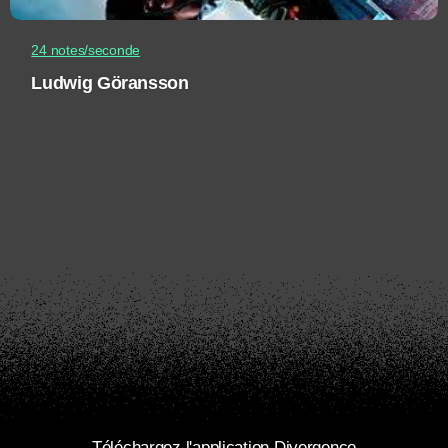
24 notes/seconde
Ludwig Göransson
Téléchargez l'application Divergence