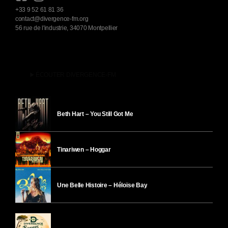
+33 9 52 61 81 36
contact@divergence-fm.org
56 rue de l'industrie, 34070 Montpellier
play_arrow
ÉCOUTER DIVERGENCE-FM
Beth Hart – You Still Got Me
Tinariwen – Hoggar
Une Belle Histoire – Héloïse Bay