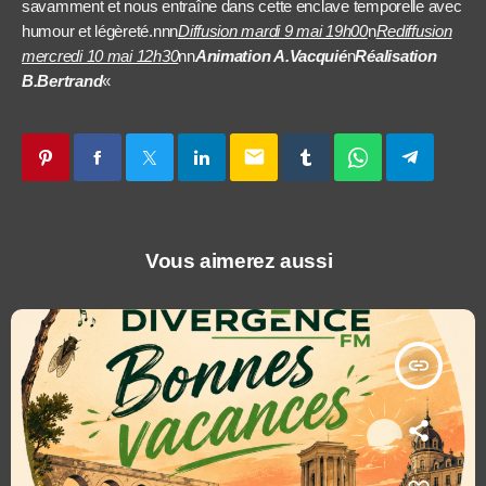
savamment et nous entraîne dans cette enclave temporelle avec
humour et légèreté.nnn
Diffusion mardi 9 mai 19h00
n
Rediffusion
mercredi 10 mai 12h30
nn
Animation A.Vacquié
n
Réalisation
B.Bertrand
«
email
Vous aimerez aussi
insert_link