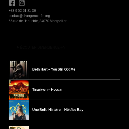
+33 9 52 61 81 36
contact@divergence-fm.org
56 rue de l'industrie, 34070 Montpellier
play_arrow
ÉCOUTER DIVERGENCE-FM
Beth Hart – You Still Got Me
Tinariwen – Hoggar
Une Belle Histoire – Héloïse Bay