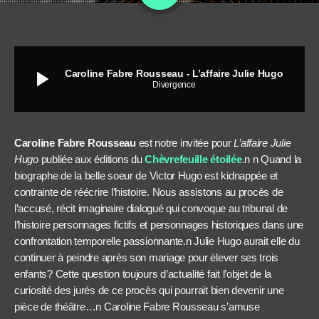
play_arrow
Caroline Fabre Rousseau - L’affaire Julie Hugo
Divergence
Caroline Fabre Rousseau
est notre invitée pour
L’affaire Julie
Hugo
publiée aux éditions du
Chèvrefeuille étoilée
.n n Quand la
biographe de la belle soeur de Victor Hugo est kidnappée et
contrainte de réécrire l’histoire. Nous assistons au procès de
l’accusé, récit imaginaire dialogué qui convoque au tribunal de
l’histoire personnages fictifs et personnages historiques dans une
confrontation temporelle passionnante.n Julie Hugo aurait elle du
continuer à peindre après son mariage pour élever ses trois
enfants? Cette question toujours d’actualité fait l’objet de la
curiosité des jurés de ce procès qui pourrait bien devenir une
pièce de théâtre…n Caroline Fabre Rousseau s’amuse