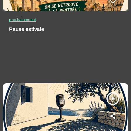
prochainement
Pause estivale
play_arrow