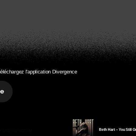
éléchargez l'application Divergence
Beth Hart – You Still 
R DIVERGENCE-FM