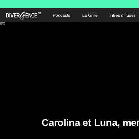
Podcasts
La Grille
Titres diffusés
Carolina et Luna, m