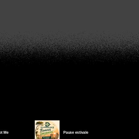
Got Me
Pause estivale