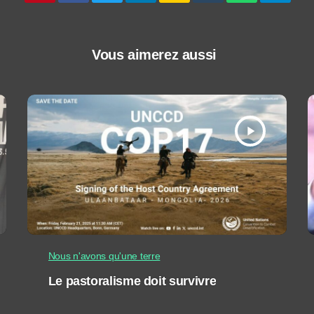
Vous aimerez aussi
play_arrow
Nous n'avons qu'une terre
Le pastoralisme doit survivre