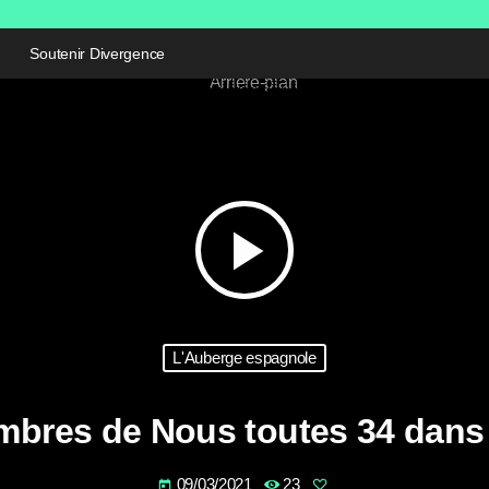
Soutenir Divergence
play_arrow
L'Auberge espagnole
embres de Nous toutes 34 dans
09/03/2021
23
today