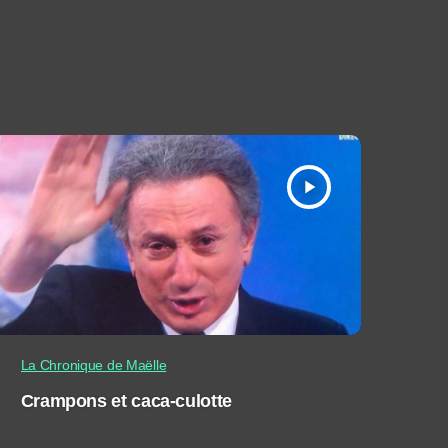
play_arrow
La Chronique de Maëlle
Crampons et caca-culotte