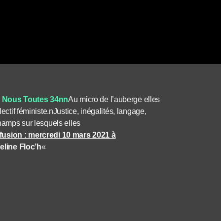
Nous Toutes 34nn
Au micro de l’auberge elles
ectif féministe.nJustice, inégalités, langage,
champs sur lesquels elles
fusion : mercredi 10 mars 2021 à
eline Floc’h
«