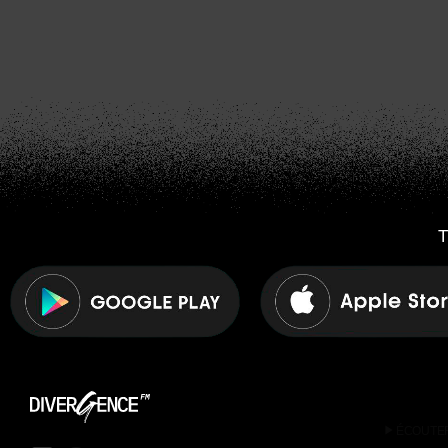
T
play_arrow
ÉCOUTE