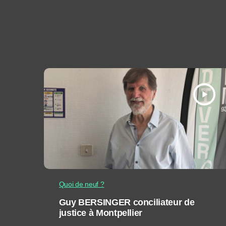
play_arrow
Quoi de neuf ?
Guy BERSINGER conciliateur de
justice à Montpellier