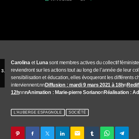
Carolina
et
Luna
sont membres actives du collectif féministe
reviendront sur les actions tout au long de l’année de leur coll
Carolina et Luna, membres de Nous toutes 34 dans l’Auberge Espagnole
sensibilisation et éducation, elles évoqueront les différents 
interviennent.nn
Diffusion : mardi 9 mars 2021 à 18h
n
Redif
12h
nn
nAnimation : Marie-pierre Soriano
n
Réalisation : Ad
L'AUBERGE ESPAGNOLE
SOCIÉTÉ
email