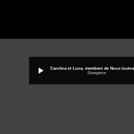
play_arrow
Divergence