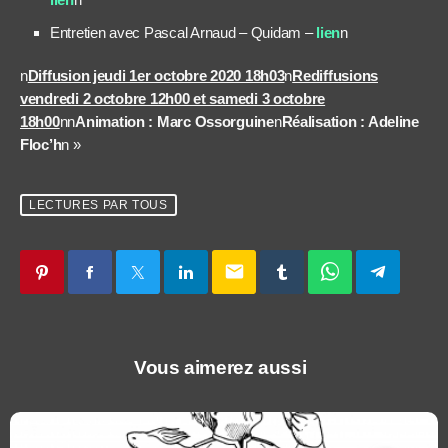
Entretien avec Pascal Arnaud – Quidam –
lien
n
n
Diffusion jeudi 1er octobre 2020 18h03
n
Rediffusions
vendredi 2 octobre 12h00 et samedi 3 octobre
18h00
nn
Animation : Marc Ossorguine
n
Réalisation : Adeline
Floc’h
n »
LECTURES PAR TOUS
email
Vous aimerez aussi