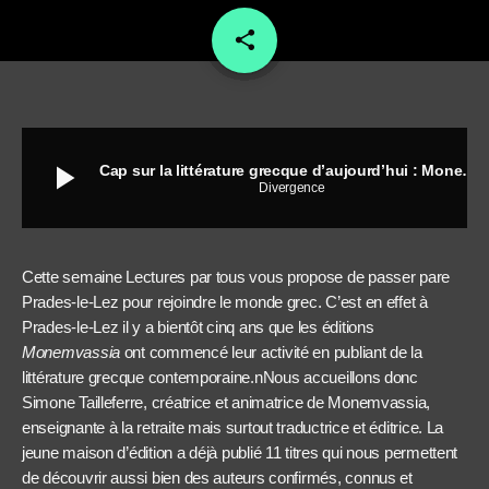
share
email
play_arrow
Cap sur la littérature grecque d’aujourd’hui : Monemvassia
Divergence
Cette semaine Lectures par tous vous propose de passer pare
Prades-le-Lez pour rejoindre le monde grec. C’est en effet à
Prades-le-Lez il y a bientôt cinq ans que les éditions
Monemvassia
ont commencé leur activité en publiant de la
littérature grecque contemporaine.nNous accueillons donc
Simone Tailleferre, créatrice et animatrice de Monemvassia,
enseignante à la retraite mais surtout traductrice et éditrice. La
jeune maison d’édition a déjà publié 11 titres qui nous permettent
de découvrir aussi bien des auteurs confirmés, connus et