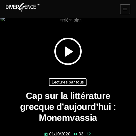
menu
play_arrow
Lectures par tous
Cap sur la littérature
grecque d’aujourd’hui :
Monemvassia
01/10/2020
33
today