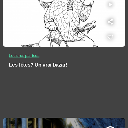
play_arrow
Lectures par tous
Les fêtes? Un vrai bazar!