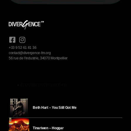
+33 9 52 61 81 36
contact@divergence-fm.org
56 rue de l'industrie, 34070 Montpellier
play_arrow
ÉCOUTER DIVERGENCE-FM
Beth Hart – You Still Got Me
Tinariwen – Hoggar