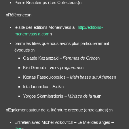
Pierre Beautemps (Les Collecteurs)n
n
Références
n
le site des éditions Monemvassia :
http://editions-
monemvassia.com
n
parmi les titres que nous avons plus particulièrement
évoqués :n
Galatée Kazantzaki –
Femmes de Grèce
n
Kiki Dimoula –
Hors programme
n
Kostas Fassoulopoulos –
Main basse sur Athènes
n
Iota Iaonnidou –
Exils
n
Yorgos Skambardonis –
Ministre de la nuit
n
n
Egalement autour de la littérature grecque
(entre autres) :n
Entretien avec Michel Volkovitch – Le Miel des anges –
lien
n