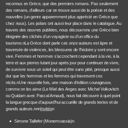
reconnus en Grèce, que des premiers romans. Pas seulement
des romans, d’ailleurs car on trouve aussi de la poésie et des
nouvelles (un genre apparemment plus apprécié en Grèce que
chez nous). Les polars ont aussi leur place dans le catalogue. Au
travers des œuvres publiées, nous découvrons une Grèce bien
éloignée des clichés d’un voyagiste ou d’un office du
tourisme.nLa Grèce dont parle ces onze auteurs est âpre et
traversée de violences, les blessures de l’histoire y sont encore
vive. Femmes et hommes s’accrochent cependant à la vie, à la
terre et aux pierres lutant jour après jour pour continuer de vivre,
de survivre sous un soleil qui peut être sans pitié, presque aussi
dur que les hommes et les femmes qui traversent ces
récits.nUne nouvelle fois, une maison d’édition courageuse,
comme on les aime (Le Miel des Anges avec Michel Volkovitch
ou Quidam avec Pascal Arnaud), nous fait découvrir à quel point
la langue grecque d’aujourd’hui accueille de grands textes et de
grands auteurs.nnn
Invités
n
Simone Taillefer (Monemvassia)n