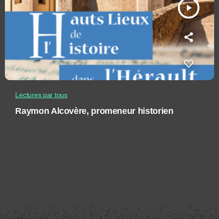
play_arrow
Lectures par tous
Raymon Alcovère, promeneur historien