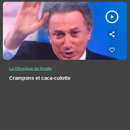
play_arrow
La Chronique de Maëlle
Crampons et caca-culotte