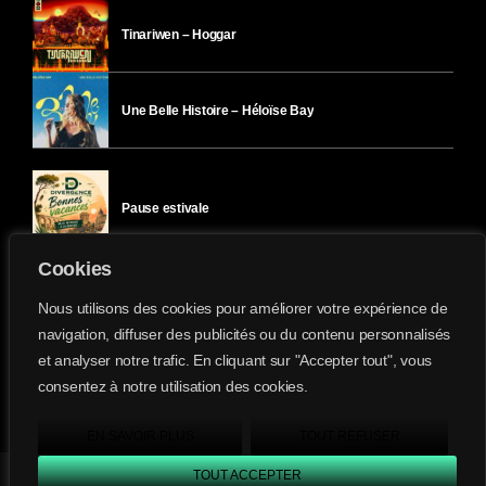
Tinariwen – Hoggar
Une Belle Histoire – Héloïse Bay
Pause estivale
Cookies
Ici l’Ombre – mercredi 29 juillet
Nous utilisons des cookies pour améliorer votre expérience de
navigation, diffuser des publicités ou du contenu personnalisés
et analyser notre trafic. En cliquant sur "Accepter tout", vous
Ici l’Ombre – mardi 28 juillet
consentez à notre utilisation des cookies.
Divergence-FM © 2022 Tous droits réservés.
Confidentialité
&
Mentions Légales
.
EN SAVOIR PLUS
TOUT REFUSER
TOUT ACCEPTER
Divergence FM
play_arrow
keyboard_arrow_right