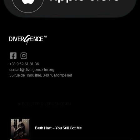
+33 9 52 61 81 36
contact@divergence-fm.org
56 rue de l'industrie, 34070 Montpellier
play_arrow
ÉCOUTER DIVERGENCE-FM
Beth Hart – You Still Got Me