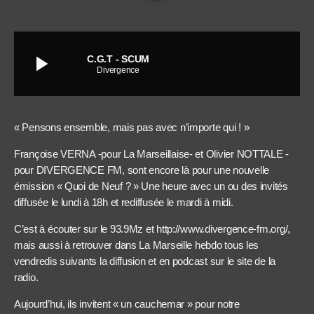
play_arrow
C.G.T - SCUM
Divergence
« Pensons ensemble, mais pas avec n’importe qui ! »
Françoise VERNA -pour La Marseillaise- et Olivier NOTTALE -
pour DIVERGENCE FM, sont encore là pour une nouvelle
émission « Quoi de Neuf ? » Une heure avec un ou des invités
diffusée le lundi à 18h et rediffusée le mardi à midi.
C’est à écouter sur le 93.9Mz et http://www.divergence-fm.org/,
mais aussi à retrouver dans La Marseille hebdo tous les
vendredis suivants la diffusion et en podcast sur le site de la
radio.
Aujourd’hui, ils invitent « un cauchemar » pour notre