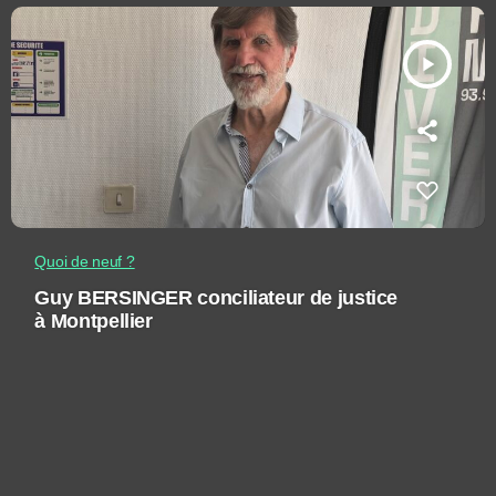
play_arrow
Quoi de neuf ?
Guy BERSINGER conciliateur de justice
à Montpellier