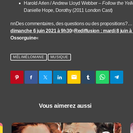
Harold Arlen / Andrew Lloyd We
b
ber
– Follow the Yel
Danielle Hope, Dorothy (2011 London Cast)
nnDes commentaires, des questions ou des propositions?
dimanche 6 juin 2021 à 9h30
n
Rediffusion : mardi 8 juin 
Ossorguine
«
MÉLIMÉLOMANE
MUSIQUE
email
Vous aimerez aussi