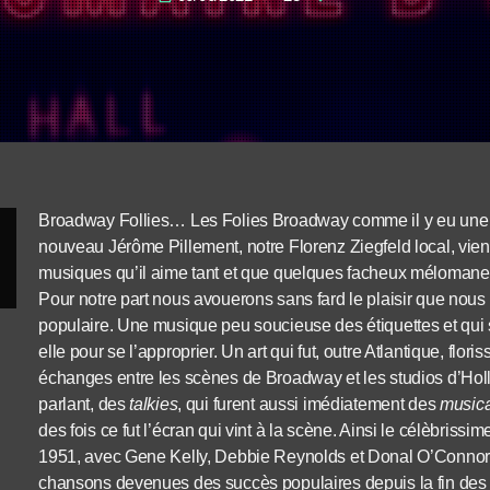
Broadway Follies… Les Folies Broadway comme il y eu une 
nouveau Jérôme Pillement, notre Florenz Ziegfeld local, vien
musiques qu’il aime tant et que quelques facheux mélomanes 
Pour notre part nous avouerons sans fard le plaisir que no
populaire. Une musique peu soucieuse des étiquettes et qui sa
elle pour se l’approprier. Un art qui fut, outre Atlantique, flor
échanges entre les scènes de Broadway et les studios d’Ho
parlant, des
talkies
, qui furent aussi imédiatement des
musica
des fois ce fut l’écran qui vint à la scène. Ainsi le célèbrissi
1951, avec Gene Kelly, Debbie Reynolds et Donal O’Connor n
chansons devenues des succès populaires depuis la fin des a