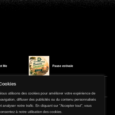
Got Me
Pause estivale
Cookies
Ici l’Ombre – mercredi 29 juillet
Nous utilisons des cookies pour améliorer votre expérience de
navigation, diffuser des publicités ou du contenu personnalisés
share
email
et analyser notre trafic. En cliquant sur "Accepter tout", vous
éloïse Bay
Ici l’Ombre – mardi 28 juillet
consentez à notre utilisation des cookies.