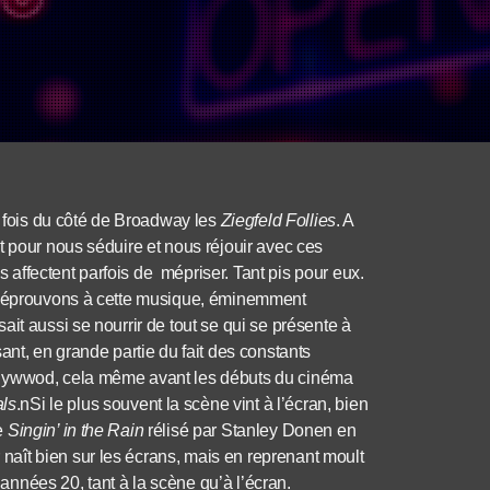
fois du côté de Broadway les
Ziegfeld Follies
. A
t pour nous séduire et nous réjouir avec ces
affectent parfois de mépriser. Tant pis pour eux.
us éprouvons à cette musique, éminemment
it aussi se nourrir de tout se qui se présente à
issant, en grande partie du fait des constants
llywwod, cela même avant les débuts du cinéma
ls
.nSi le plus souvent la scène vint à l’écran, bien
me
Singin’ in the Rain
rélisé par Stanley Donen en
aît bien sur les écrans, mais en reprenant moult
nnées 20, tant à la scène qu’à l’écran.