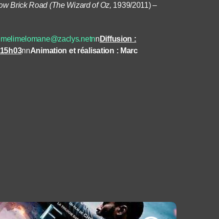
low Brick Road (The Wizard of Oz,
1939/2011) –
…
melimelomane@zaclys.netn
n
Diffusion :
à 15h03
nn
Animation et réalisation : Marc