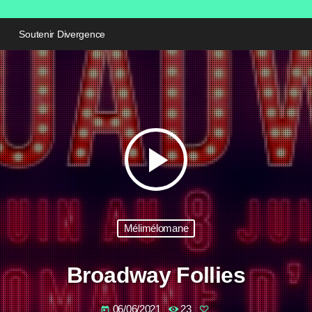
Soutenir Divergence
play_arrow
Mélimélomane
Broadway Follies
06/06/2021
23
today