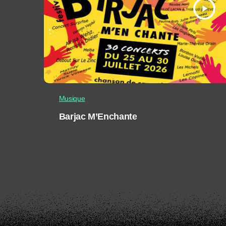
play_arrow
Musique
Barjac M’Enchante