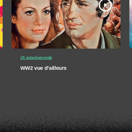
play_arrow
24 notes/seconde
WW2 vue d’ailleurs