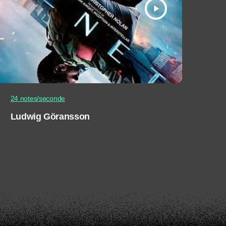
play_arrow
24 notes/seconde
Ludwig Göransson