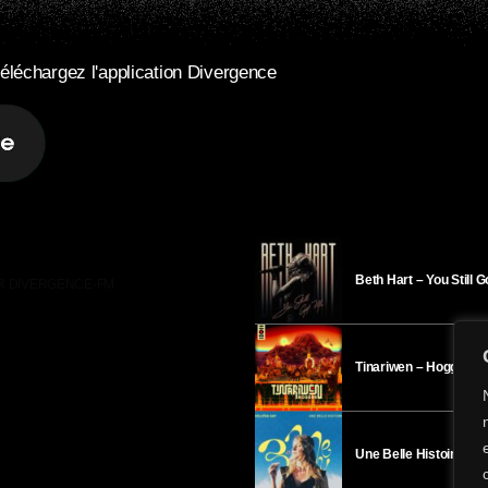
éléchargez l'application Divergence
Beth Hart – You Still 
R DIVERGENCE-FM
Tinariwen – Hoggar
Une Belle Histoire – H