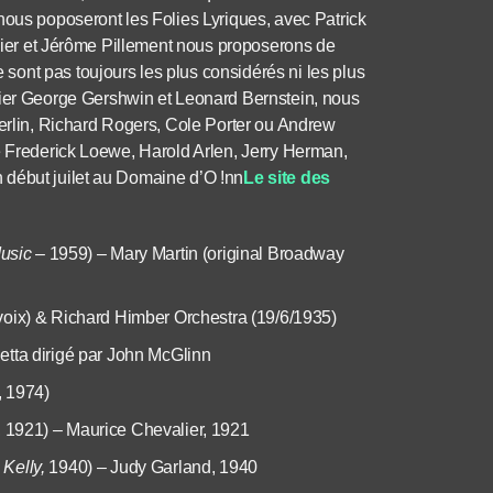
nous poposeront les Folies Lyriques, avec Patrick
llier et Jérôme Pillement nous proposerons de
ont pas toujours les plus considérés ni les plus
r George Gershwin et Leonard Bernstein, nous
Berlin, Richard Rogers, Cole Porter ou Andrew
é Frederick Loewe, Harold Arlen, Jerry Herman,
 début juilet au Domaine d’O !nn
Le site des
usic
– 1959) – Mary Martin (original Broadway
(voix) & Richard Himber Orchestra (19/6/1935)
etta dirigé par John McGlinn
, 1974)
, 1921) – Maurice Chevalier, 1921
e Kelly,
1940) – Judy Garland, 1940