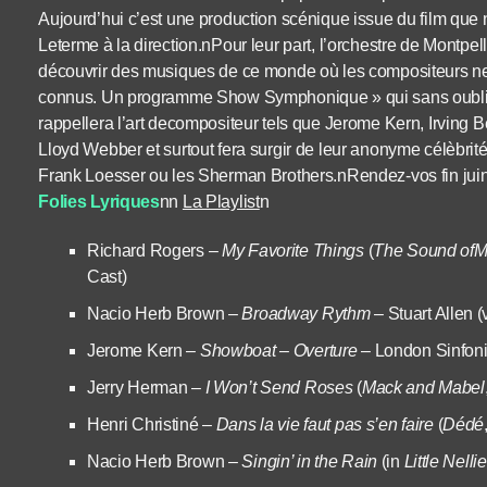
Aujourd’hui c’est une production scénique issue du film que 
Leterme à la direction.nPour leur part, l’orchestre de Montpe
découvrir des musiques de ce monde où les compositeurs ne s
connus. Un programme Show Symphonique » qui sans oublie
rappellera l’art decompositeur tels que Jerome Kern, Irving 
Lloyd Webber et surtout fera surgir de leur anonyme célèbrit
Frank Loesser ou les Sherman Brothers.nRendez-vos fin juin
Folies Lyriques
nn
La Playlist
n
Richard Rogers –
My Favorite Things
(
The Sound ofM
Cast)
Nacio Herb Brown –
Broadway Rythm
– Stuart Allen 
Jerome Kern –
Showboat – Overture
– London Sinfoni
Jerry Herman –
I Won’t Send Roses
(
Mack and Mabel
Henri Christiné –
Dans la vie faut pas s’en faire
(
Dédé
Nacio Herb Brown –
Singin’ in the Rain
(in
Little Nelli