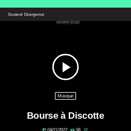
Soutenir Divergence
play_arrow
Musique
Bourse à Discotte
04/11/2022
38
today