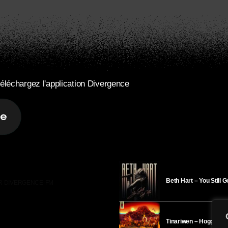
éléchargez l'application Divergence
Beth Hart – You Still 
R DIVERGENCE-FM
Tinariwen – Hoggar