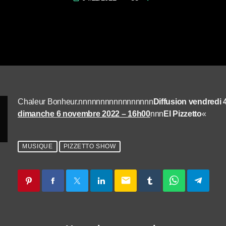
Chaleur Bonheur.nnnnnnnnnnnnnnnnn
Diffusion vendredi
dimanche 6 novembre 2022 – 16h00
nnn
El Pizzetto
«
MUSIQUE
PIZZETTO SHOW
email