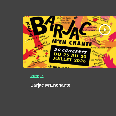
play_arrow
Musique
Barjac M’Enchante