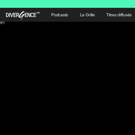
Podcasts
La Grille
Titres diffusés