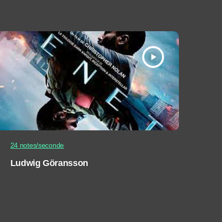
play_arrow
24 notes/seconde
Ludwig Göransson