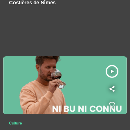
Costières de Nîmes
play_arrow
Culture