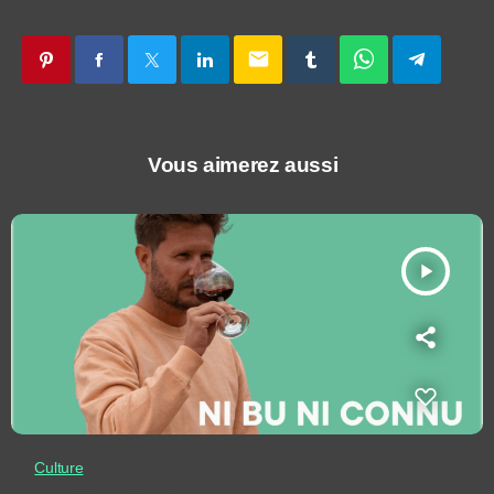
email
Vous aimerez aussi
play_arrow
Culture