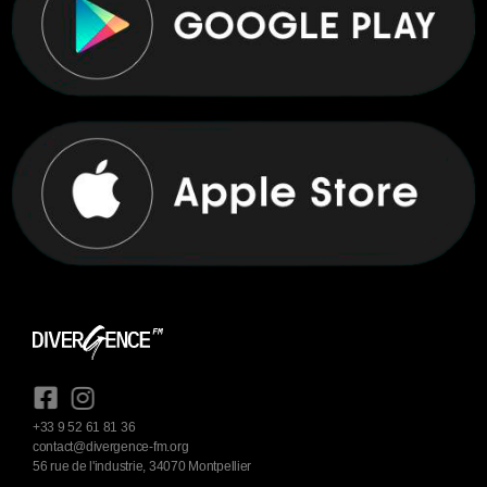
+33 9 52 61 81 36
contact@divergence-fm.org
56 rue de l'industrie, 34070 Montpellier