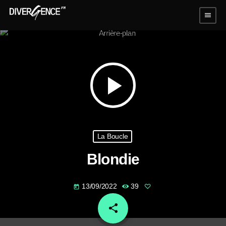
menu
play_arrow
La Boucle
Blondie
13/09/2022
39
today
share
email