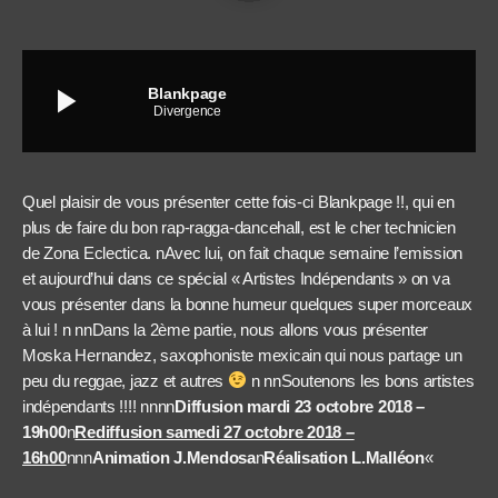
play_arrow
Blankpage
Divergence
Quel plaisir de vous présenter cette fois-ci Blankpage !!, qui en
plus de faire du bon rap-ragga-dancehall, est le cher technicien
de Zona Eclectica. nAvec lui, on fait chaque semaine l’emission
et aujourd’hui dans ce spécial « Artistes Indépendants » on va
vous présenter dans la bonne humeur quelques super morceaux
à lui ! n nnDans la 2ème partie, nous allons vous présenter
Moska Hernandez, saxophoniste mexicain qui nous partage un
peu du reggae, jazz et autres
n nnSoutenons les bons artistes
indépendants !!!! nnnn
Diffusion mardi 23 octobre 2018 –
19h00
n
Rediffusion samedi 27 octobre 2018 –
16h00
nnn
Animation J.Mendosa
n
Réalisation L.Malléon
«