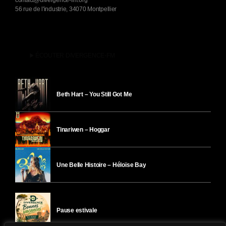
contact@divergence-fm.org
56 rue de l'industrie, 34070 Montpellier
play_arrow
ÉCOUTER DIVERGENCE-FM
Beth Hart – You Still Got Me
Tinariwen – Hoggar
Une Belle Histoire – Héloïse Bay
Pause estivale