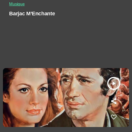
Musique
Barjac M’Enchante
play_arrow