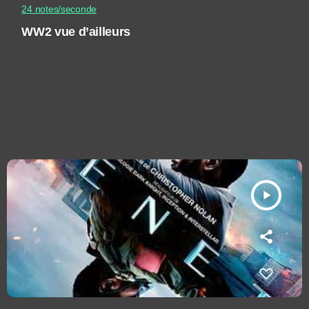
24 notes/seconde
WW2 vue d’ailleurs
play_arrow