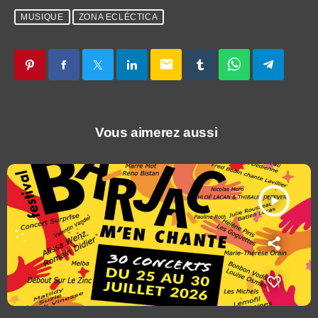
MUSIQUE
ZONA ECLÉCTICA
email
Vous aimerez aussi
play_arrow