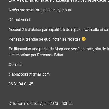
Et Al Aswad salad, salade d’aubergines au beurre de cacah
A déguster avec du pain et du yahourt
Déroulement
Accueil 2 h d’atelier participatif 1 h de repas – vaisselle et 
Pensez à prendre de quoi noter les recettes
En illustration une photo de Moqueca végétarienne, plat de l
atelier animé par Fernanda Britto
Contact :
blablacooks@gmail.com
06 31 04 01 45
Diffusion mercredi 7 juin 2023 – 10h3à