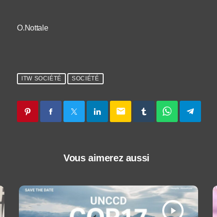
O.Nottale
ITW SOCIÉTÉ
SOCIÉTÉ
email
Vous aimerez aussi
play_arrow