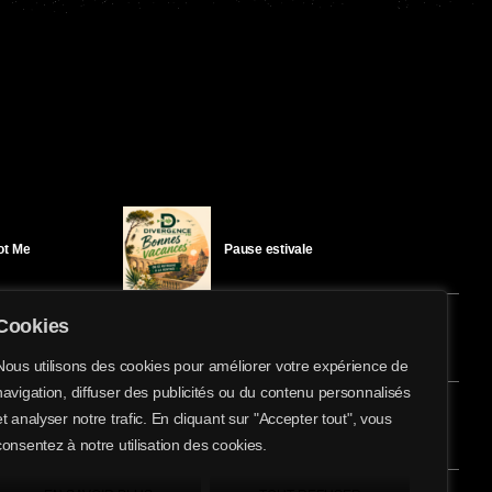
Got Me
Pause estivale
Cookies
Ici l’Ombre – mercredi 29 juillet
Nous utilisons des cookies pour améliorer votre expérience de
navigation, diffuser des publicités ou du contenu personnalisés
share
email
et analyser notre trafic. En cliquant sur "Accepter tout", vous
éloïse Bay
Ici l’Ombre – mardi 28 juillet
consentez à notre utilisation des cookies.