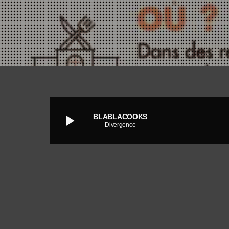
play_arrow
BLABLACOOKS
Divergence