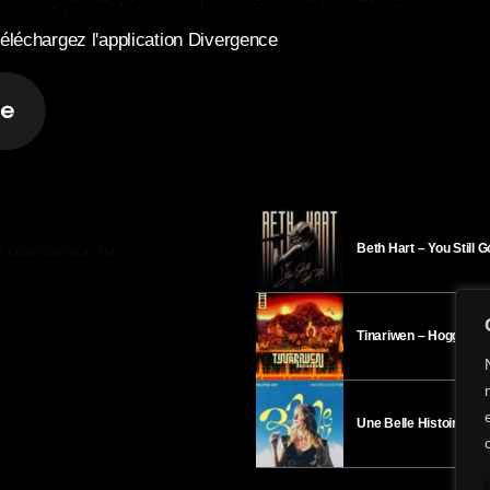
éléchargez l'application Divergence
Beth Hart – You Still 
R DIVERGENCE-FM
Tinariwen – Hoggar
Une Belle Histoire – H