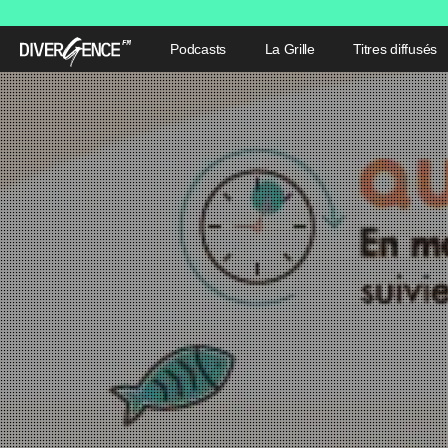
Podcasts
La Grille
Titres diffusés