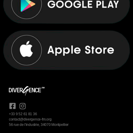
+33 9 52 61 81 36
contact@divergence-fm.org
56 rue de l'industrie, 34070 Montpellier