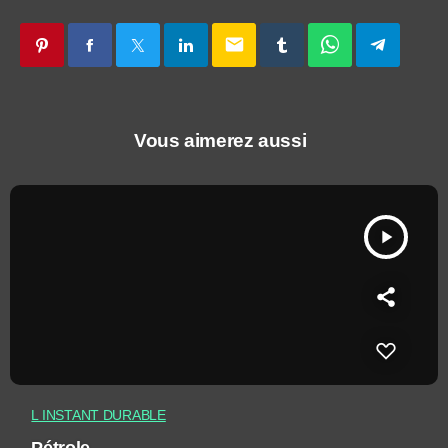
email
Vous aimerez aussi
play_arrow
L INSTANT DURABLE