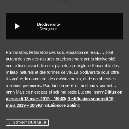
play_arrow
Biodiversité
Divergence
Pollinisation, fertilisation des sols, épuration de l’eau, … sont
autant de services assurés gracieusement par la biodiversité.
nnnLe tissu vivant de notre planète, qui englobe l’ensemble des
milieux naturels et des formes de vie. La biodiversité nous offre
l’oxygène, la nourriture, des médicaments, et de nombreuses
matières premières. Pourtant on ne le lui rend pas vraiment…
nnnn Mais ce n’est pas si noir ma petite Lucette !nnnnn
Diffusion
mercredi 13 mars 2019 – 15h03
n
Rediffusion vendredi 15
mars 2019 – 10h40
nnn
Eléonore Solé
n
«
L INSTANT DURABLE