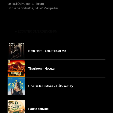
contact@divergence-fm.org
56 rue de l'industrie, 34070 Montpellier
play_arrow
ÉCOUTER DIVERGENCE-FM
Beth Hart – You Still Got Me
Tinariwen – Hoggar
Une Belle Histoire – Héloïse Bay
Pause estivale