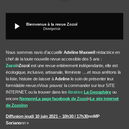
play_arrow
Bienvenue à la revue Zozoï
Divergence
Nous sommes ravis d’accueillir
Adeline Maxwell
rédactrice en
chef de la toute nouvelle revue accessible dès 5 ans :
Zozoï
n
Zozoï
est une revue entièrement indépendante, elle est
écologique, inclusive, artisanale, féministe ….et nous arrêtons là
la liste, histoire de laisser à
Adeline
le soin de présenter leur
formidable revue.nVous pouvez la commander sur leur SITE
INTERNET, ou la trouver dans les
librairies
La Geosphère
ou
encore
Nemonn
La page facebook de Zozoï
n
Le site internet
de Zozoïnn
Diffusion jeudi 10 juin 2021 – 10h30
/ 17h30
nnMP
Soriano
nn »