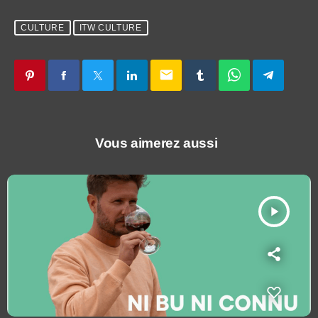
CULTURE
ITW CULTURE
email
Vous aimerez aussi
play_arrow