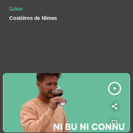
Culture
Costières de Nîmes
play_arrow