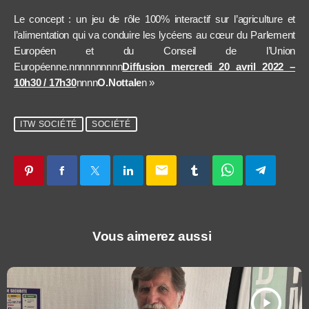
Le concept : un jeu de rôle 100% interactif sur l’agriculture et
l’alimentation qui va conduire les lycéens au cœur du Parlement
Européen et du Conseil de l’Union
Européenne.nnnnnnnnnn
Diffusion mercredi 20 avril 2022 –
10h30 / 17h30
nnnn
O.Nottale
n »
ITW SOCIÉTÉ
SOCIÉTÉ
email
Vous aimerez aussi
play_arrow