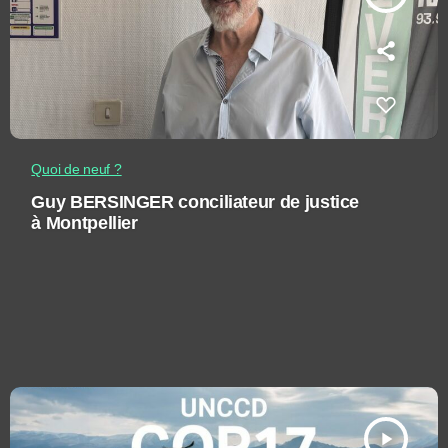
Quoi de neuf ?
Guy BERSINGER conciliateur de justice
à Montpellier
play_arrow