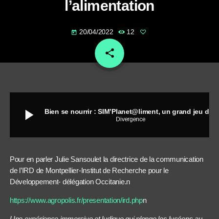
l’alimentation
20/04/2022
12
today
share
email
play_arrow
Bien se nourrir : SIM’Planet@liment, un grand jeu de rôle interactif sur l’agriculture et l’alimentation
Divergence
Pour en parler Julie Sansoulet la directrice de la communication
de l’IRD de Montpellier-
Institut de Recherche pour le
Développement-
délégation Occitanie.
n
https://www.agropolis.fr/presentation/ird.php
n
Une expérience immersive et ludique qui plonge les lycéens au