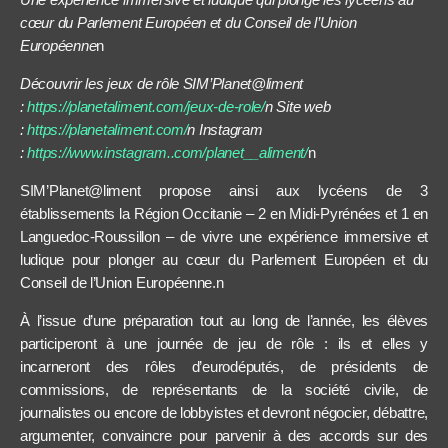
cœur du Parlement Européen et du Conseil de l’Union
Européenne
n
Découvrir les jeux de rôle SIM’Planet@liment
:
https://planetaliment.com/jeux-de-role/
n Site web
:
https://planetaliment.com/
n Instagram
:
https://www.instagram..com/planet__aliment/
n
SIM’Planet@liment propose ainsi aux lycéens de 3
établissements la Région Occitanie – 2 en Midi-Pyrénées et 1 en
Languedoc-Roussillon – de vivre une expérience immersive et
ludique pour plonger au cœur du Parlement Européen et du
Conseil de l’Union Européenne.n
À l’issue d’une préparation tout au long de l’année, les élèves
participeront à une journée de jeu de rôle : ils et elles y
incarneront des rôles d’eurodéputés, de présidents de
commissions, de représentants de la société civile, de
journalistes ou encore de lobbyistes et devront négocier, débattre,
argumenter, convaincre pour parvenir à des accords sur des