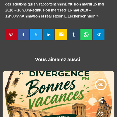
des solutions qui s’y rapportent.nnnn
Diffusion mardi 15 mai
2018 – 18h00
n
Rediffusion mercredi 16 mai 2018 –
12h00
nnn
Animation et réalisation L.Lecherbonnier
n »
email
Vous aimerez aussi
insert_link