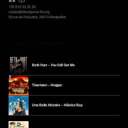
+33 9 52 61 81 36
contact@divergence-fm.org
56 rue de l'industrie, 34070 Montpellier
play_arrow
ÉCOUTER DIVERGENCE-FM
Beth Hart – You Still Got Me
Tinariwen – Hoggar
Une Belle Histoire – Héloïse Bay