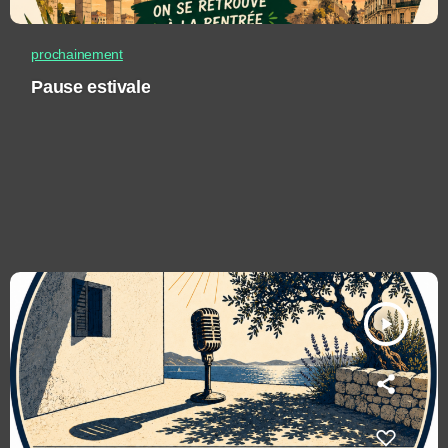
prochainement
Pause estivale
play_arrow