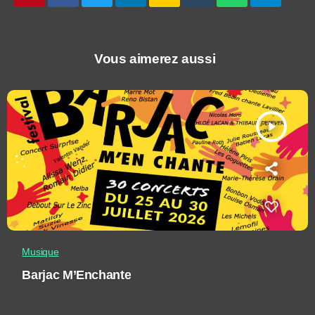
Vous aimerez aussi
play_arrow
Musique
Barjac M’Enchante