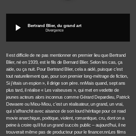
play_arrow
Bertrand Blier, du grand art
Divergence
Il est difficile de ne pas mentionner en premier lieu que Bertrand
Blier, né en 1939, est le fils de Bernard Blier. Selon les cas, ça
aide, ou ça nuit. Pour Bertrand Blier, cela a aidé, puisque c’est
tout naturellement que, pour son premier long-métrage de fiction,
Si j’étais un espion », il dirige son père. nnMais quand, sept ans
plus tard, il réalise « Les valseuses », qui met en vedette de
jeunes acteurs alors inconnus comme Gérard Depardieu, Patrick
Dewaere ou Miou-Miou, c’est un réalisateur, un grand, un vrai,
qui s’affranchit avec aisance de son lourd héritage pour ce road
movie anarchique, poétique, violent, romantique, cru, dont on a
peine à croire qu’il fut un grand succès public – aujourd’hui, il ne
trouverait même pas de producteur pour le financer.nnLes films