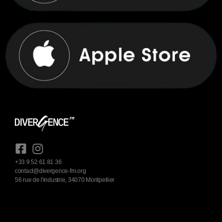
+33 9 52 61 81 36
contact@divergence-fm.org
56 rue de l'industrie, 34070 Montpellier