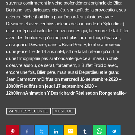
suivants confirmeront la veine profondément originale de Blier,
Bertrand, ses dialogues ciselés, son goût de la provocation, ses
acteurs fétiche (huit films pour Depardieu, plusieurs avec
Dewaere et avec certains acteurs de la « bande du Splendid »),
et son mépris absolu des convenances qui, là encore, le fait flirter
avec des frontières qu’on ne peut plus, aujourd’hui, dépasser,
ainsi quand Dewaere, dans « Beau-Père », tombe amoureux
d’une jeune fille de 14 ans.nnEt, s’il ne fallait retenir qu’un film
d’une filmographie pas si abondante que cela, mais un chef-
d’oeuvre absolu, ce serait, forcément, « Buffet Froid » avec,
encore une fois, Blier père, mais aussi Depardieu et le grand
Jean Carmet.nnnn
Diffusion mercredi 16 septembre 2020 –
18h00
n
Rediffusion jeudi 17 septembre 2020 –
12h00
nnn
Animation Y.Desrichard
n
Réalisation Rongemaille
«
24 NOTES/SECONDE
MUSIQUE
email