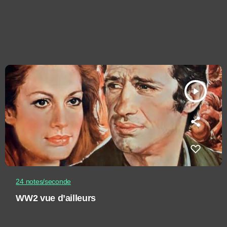
play_arrow
24 notes/seconde
WW2 vue d’ailleurs