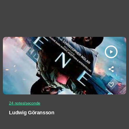
play_arrow
24 notes/seconde
Ludwig Göransson