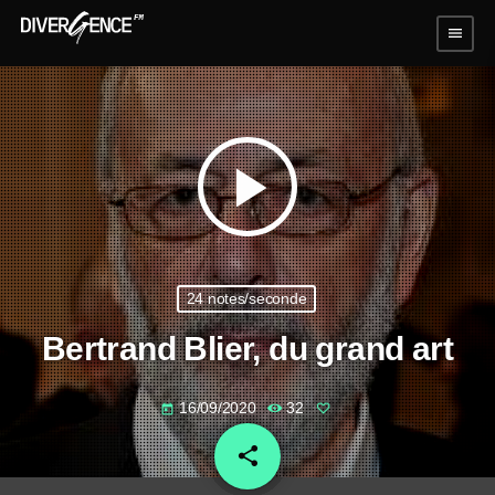
menu
play_arrow
24 notes/seconde
Bertrand Blier, du grand art
16/09/2020
32
today
share
email