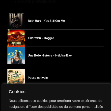
play_arrow
ÉCOUTER DIVERGENCE-FM
Beth Hart – You Still Got Me
Tinariwen – Hoggar
Une Belle Histoire – Héloïse Bay
Pause estivale
Cookies
Ici l’Ombre – mercredi 29 juillet
Nous utilisons des cookies pour améliorer votre expérience de
navigation, diffuser des publicités ou du contenu personnalisés