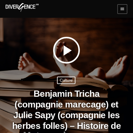
menu
play_arrow
Culture
Benjamin Tricha
(compagnie marecage) et
Julie Sapy (compagnie les
herbes folles) – Histoire de