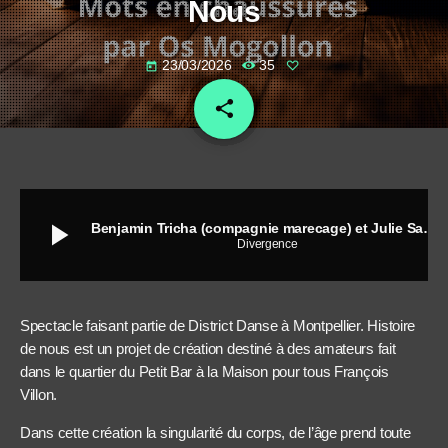
Nous
23/03/2026
35
today
share
email
play_arrow
Benjamin Tricha (compagnie marecage) et Julie Sapy (compagnie les herbes folles) - Histoire de Nous
Divergence
Spectacle faisant partie de District Danse à Montpellier. Histoire
de nous est un projet de création destiné à des amateurs fait
dans le quartier du Petit Bar à la Maison pour tous François
Villon.
Dans cette création la singularité du corps, de l’âge prend toute