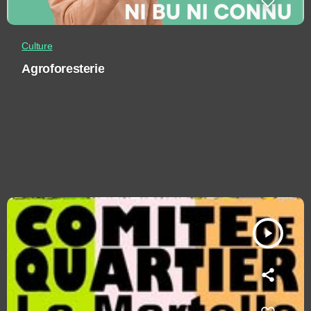
Culture
Agroforesterie
play_arrow