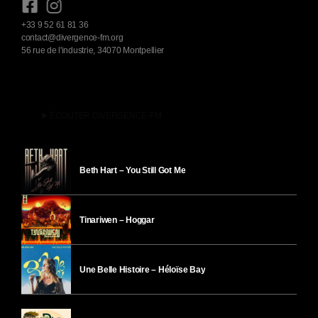
+33 9 52 61 81 36
contact@divergence-fm.org
56 rue de l'industrie, 34070 Montpellier
play_arrow
ÉCOUTER DIVERGENCE-FM
Beth Hart – You Still Got Me
Tinariwen – Hoggar
Une Belle Histoire – Héloïse Bay