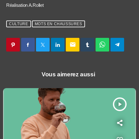
Réalisation A.Rollet
CULTURE
MOTS EN CHAUSSURES
email
Vous aimerez aussi
play_arrow