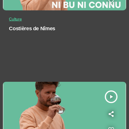
Culture
Costières de Nîmes
play_arrow