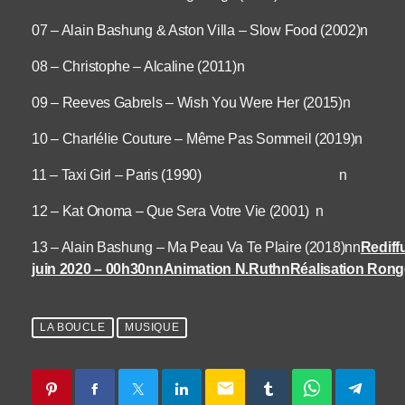
07 – Alain Bashung & Aston Villa – Slow Food (2002)n
08 – Christophe – Alcaline (2011)n
09 – Reeves Gabrels – Wish You Were Her (2015)n
10 – Charlélie Couture – Même Pas Sommeil (2019)n
11 – Taxi Girl – Paris (1990) n
12 – Kat Onoma – Que Sera Votre Vie (2001) n
13 – Alain Bashung – Ma Peau Va Te Plaire (2018)nn
Rediff
juin 2020 – 00h30nn
Animation N.Ruth
n
Réalisation Rong
LA BOUCLE
MUSIQUE
email