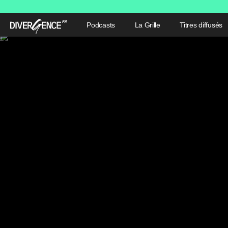
Podcasts
La Grille
Titres diffusés