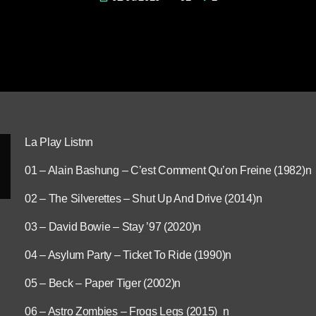
La Play Listnn
01 – Alain Bashung – C’est Comment Qu’on Freine (1982)n
02 – The Silverettes – Shut Up And Drive (2014)n
03 – David Bowie – Stay ’97 (2020)n
04 – Asylum Party – Ticket To Ride (1990)n
05 – Beck – Paper Tiger (2002)n
06 – Astro Zombies – Frogs Legs (2015) n