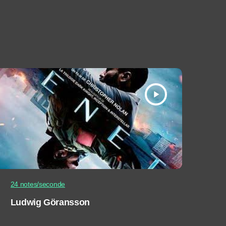
play_arrow
24 notes/seconde
Ludwig Göransson