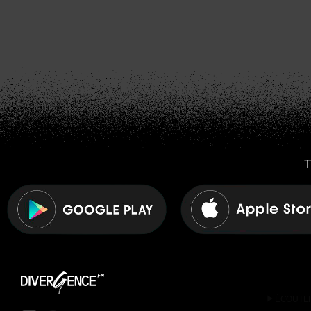
T
play_arrow
ÉCOUTE