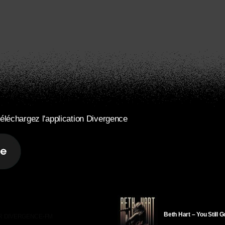
éléchargez l'application Divergence
Beth Hart – You Still 
R DIVERGENCE-FM