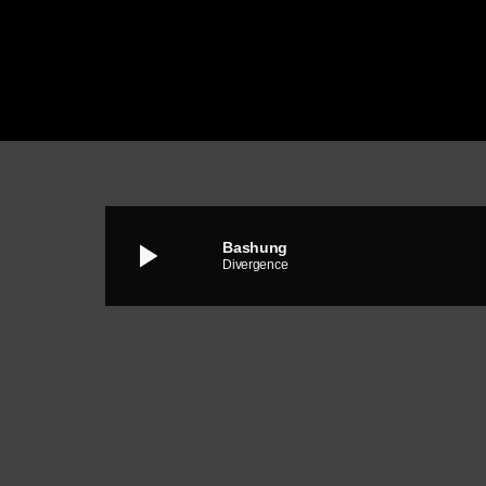
play_arrow
Bashung
Divergence