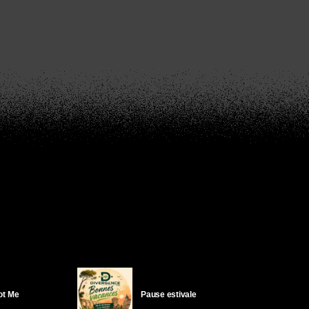
Got Me
Pause estivale