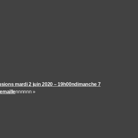
usions mardi 2 juin 2020 – 19h00n
dimanche 7
emaille
nnnnnn »