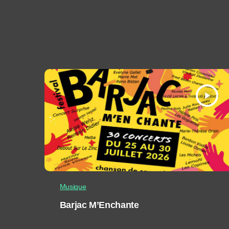
play_arrow
Musique
Barjac M’Enchante