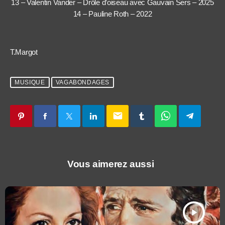
13 – Valentin Vander – Drôle d’oiseau avec Gauvain Sers – 2025
14 – Pauline Roth – 2022
T.Margot
MUSIQUE
VAGABONDAGES
email
Vous aimerez aussi
play_arrow