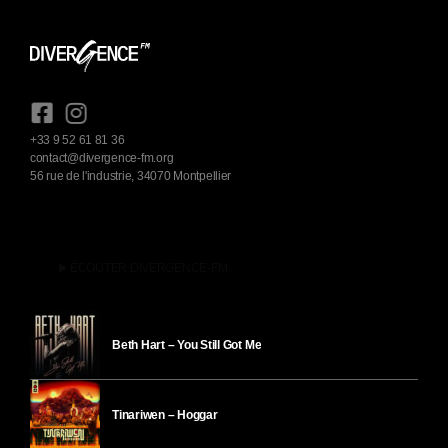
+33 9 52 61 81 36
contact@divergence-fm.org
56 rue de l'industrie, 34070 Montpellier
play_arrow
ÉCOUTER DIVERGENCE-FM
Beth Hart – You Still Got Me
Tinariwen – Hoggar