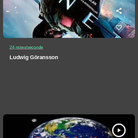
24 notes/seconde
Ludwig Göransson
play_arrow