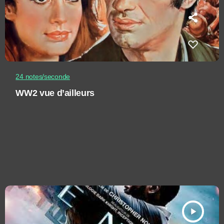
24 notes/seconde
WW2 vue d’ailleurs
play_arrow