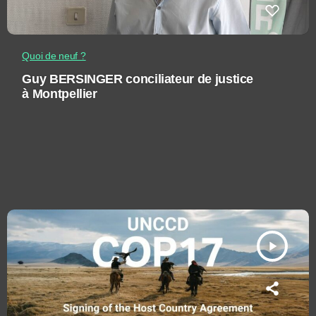
Quoi de neuf ?
Guy BERSINGER conciliateur de justice
à Montpellier
play_arrow