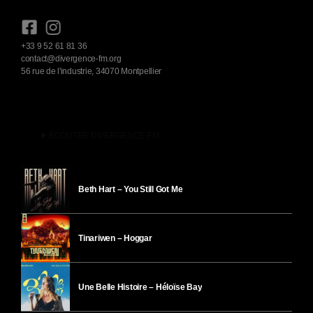
+33 9 52 61 81 36
contact@divergence-fm.org
56 rue de l'industrie, 34070 Montpellier
play_arrow
ÉCOUTER DIVERGENCE-FM
Beth Hart – You Still Got Me
Tinariwen – Hoggar
Une Belle Histoire – Héloïse Bay