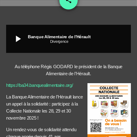
share
play_arrow
Banque Alimentaire de l'Hérault
Divergence
Au téléphone Régis GODARD le président de la Banque
Alimentaire de l’Hérault.
https://ba34.banquealimentaire.org/
La Banque Alimentaire de l’Hérault lance
un appel à la solidarité : participez à la
Collecte Nationale les 28, 29 et 30
novembre 2025 !
Un rendez-vous de solidarité attendu
chaque année depuis 41 ans.