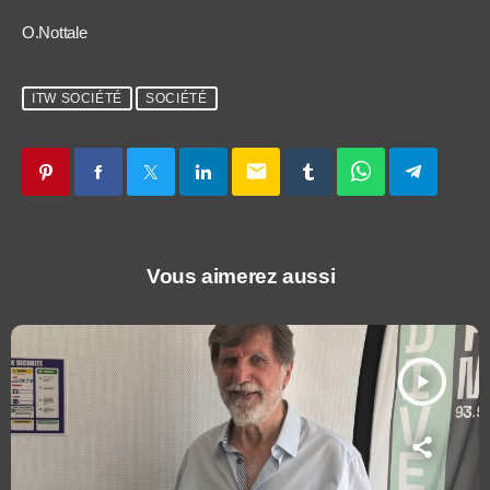
O.Nottale
ITW SOCIÉTÉ
SOCIÉTÉ
email
Vous aimerez aussi
play_arrow