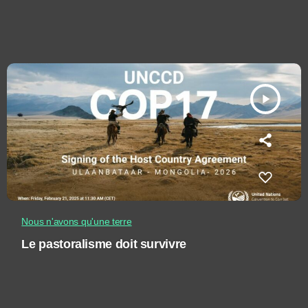
play_arrow
Nous n'avons qu'une terre
Le pastoralisme doit survivre