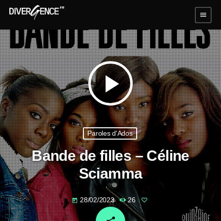
menu
play_arrow
Paroles d'Ados
Bande de filles – Céline
Sciamma
28/02/2023
26
today
email