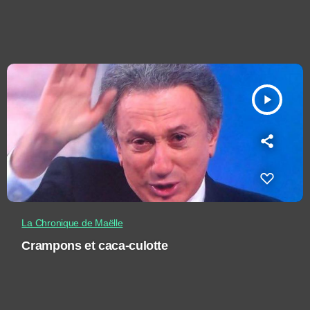
play_arrow
La Chronique de Maëlle
Crampons et caca-culotte