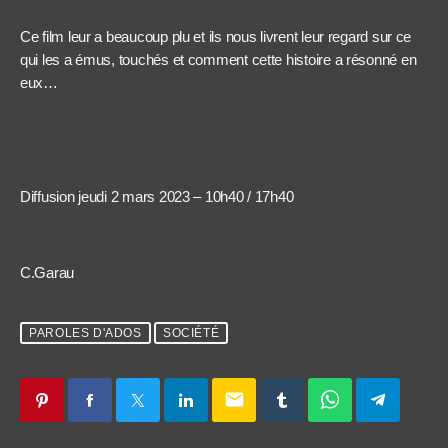
Ce film leur a beaucoup plu et ils nous livrent leur regard sur ce
qui les a émus, touchés et comment cette histoire a résonné en
eux…
Diffusion jeudi 2 mars 2023 – 10h40 / 17h40
C.Garau
PAROLES D'ADOS
SOCIÉTÉ
email