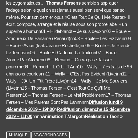
les zygomatiques…
Thomas Fersens
semble s’appliquer
l’adage selon le quel on est jamais aussi bien servi que par soi
même. Pour son dernier opus «C’est Tout Ce Qu’il Me Reste», il
écrit, compose, arrange et le réalise sous son propre label » un
superbe album.nn01 – Hildebrandt – Je suis deuxnn02 – Boule –
Amoureux De Paname (Renaud)nn03 – Boule – Les Pizzasnn04
– Boule -Avion (feat. Jeanne Rochette)nn05 – Boule – Je Prends
Le Tempsnn06 – Boule Et Cailloux -La Truitenn07 – Boule –
Atome Par Atomenn08 – Renaud – On va pas s’laisser
pourrirnn09 – Renaud – L.O.L.I.T.Ann10 – Wally – 7 extraits de 99
chansons courtesnn11 – Wally – C’Est Pas Evident (Live)nn12 –
Wally – J’Ai Un P’tit Frère (Live)nn14 – Wally – Je Me Souviens
(Live)nn15 – Thomas Fersen – C’est Tout Ce Qu’il Me
Restenn16 – Thomas Fersen – Le Vrai Problèmenn17 – Thomas
Fersen – Mes Parents Sont Pas Lànnnnnn
Diffusion lundi 9
décembre 2019 – 19h00
n
Rediffusion dimanche 15 décembre
2019 – 11h00
nnnn
Animation T.Margot
n
Réalisation Tao
n »
MUSIQUE
VAGABONDAGES