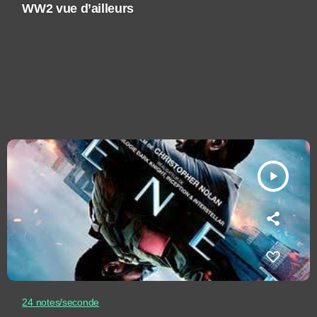
WW2 vue d’ailleurs
play_arrow
24 notes/seconde