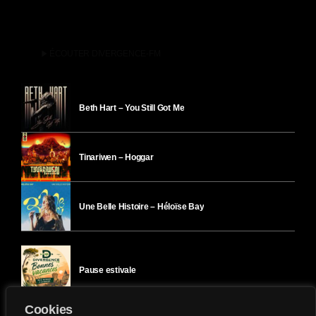
play_arrow
ÉCOUTER DIVERGENCE-FM
Beth Hart – You Still Got Me
Tinariwen – Hoggar
Une Belle Histoire – Héloïse Bay
Pause estivale
Cookies