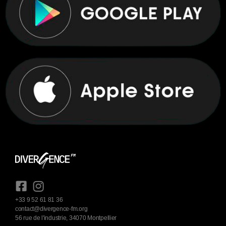
+33 9 52 61 81 36
contact@divergence-fm.org
56 rue de l'industrie, 34070 Montpellier