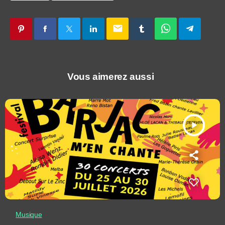
email
Vous aimerez aussi
play_arrow
Musique