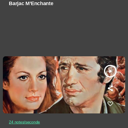
Barjac M’Enchante
play_arrow
24 notes/seconde