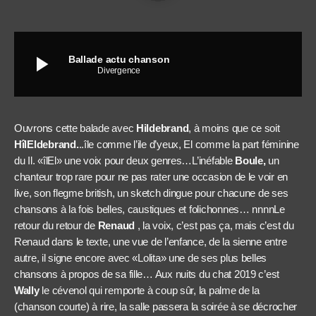
play_arrow
Ballade actu chanson
Divergence
Ouvrons cette balade avec
Hildebrand
, à moins que ce soit
HîlEldebrand.
..île comme l’ile d’yeux, El comme la part
féminine
du Il. «îlEl» une voix pour deux genres…L’inéfable
Boule,
un
chanteur trop rare pour ne pas rater une occasion de le voir en
live, son flegme british, un sketch dingue pour chacune de ses
chansons à la fois belles, caustiques et folichonnes… nnnnLe
retour du retour de
Renaud
, la voix, c’est pas ça, mais c’est du
Renaud dans le texte, une vue de l’enfance, de la sienne entre
autre, il signe encore avec «Lolita» une de ses plus belles
chansons à propos de sa fille… Aux nuits du chat 2019 c’est
Wally
le cévenol qui remporte à coup sûr, la palme de la
(chanson courte) à rire, la salle passera la soirée à se décrocher