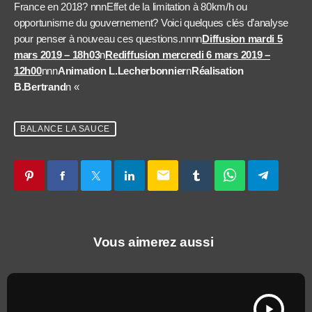
France en 2018? nnnEffet de la limitation à 80km/h ou
opportunisme du gouvernement? Voici quelques clés d’analyse
pour penser à nouveau ces questions.
nnnn
Diffusion mardi 5
mars 2019 – 18h03
n
Rediffusion mercredi 6 mars 2019 –
12h00
nnn
Animation L.Lecherbonnier
n
Réalisation
B.Bertrand
n
«
BALANCE LA SAUCE
email
Vous aimerez aussi
play_arrow