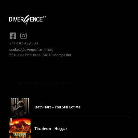
+33 9 52 61 81 36
contact@divergence-fm.org
56 rue de l'industrie, 34070 Montpellier
play_arrow
ÉCOUTER DIVERGENCE-FM
Beth Hart – You Still Got Me
Tinariwen – Hoggar