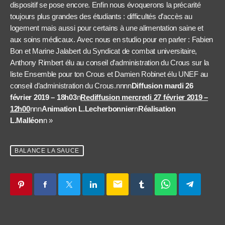
dispositif se pose encore. Enfin nous évoquerons la précarité
toujours plus grandes des étudiants : difficultés d’accès au
logement mais aussi pour certains à une alimentation saine et
aux soins médicaux. Avec nous en studio pour en parler : Fabien
Bon et Marine Jalabert du Syndicat de combat universitaire,
Anthony Rimbert élu au conseil d’administration du Crous sur la
liste Ensemble pour ton Crous et Damien Robinet élu UNEF au
conseil d’administration du Crous.nnnn
Diffusion mardi 26
février 2019 – 18h03
n
Rediffusion mercredi 27 février 2019 –
12h00
nnn
Animation L.Lecherbonnier
n
Réalisation
L.Malléon
n »
BALANCE LA SAUCE
email