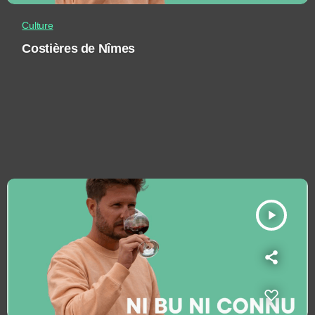
Culture
Costières de Nîmes
play_arrow