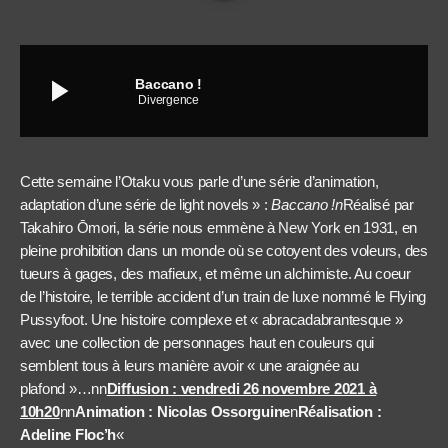
play_arrow
Baccano !
Divergence
Cette semaine l’Otaku vous parle d’une série d’animation,
adaptation d’une série de light novels » :
Baccano !n
Réalisé par
Takahiro Ōmori, la série nous emmène à New York en 1931, en
pleine prohibition dans un monde où se cotoyent des voleurs, des
tueurs à gages, des mafieux, et même un alchimiste. Au coeur
de l’histoire, le terrible accident d’un train de luxe nommé le Flying
Pussyfoot. Une histoire complexe et « abracadabrantesque »
avec une collection de personnages haut en couleurs qui
semblent tous à leurs manière avoir « une araignée au
plafond »…nn
Diffusion : vendredi 26 novembre 2021 à
10h20
nn
Animation : Nicolas Ossorguine
n
Réalisation :
Adeline Floc’h
«