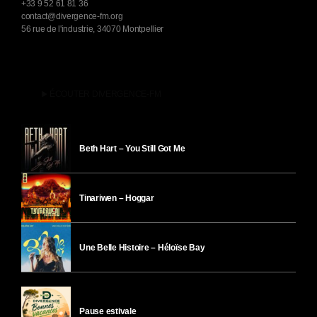
+33 9 52 61 81 36
contact@divergence-fm.org
56 rue de l'industrie, 34070 Montpellier
play_arrow
ÉCOUTER DIVERGENCE-FM
Beth Hart – You Still Got Me
Tinariwen – Hoggar
Une Belle Histoire – Héloïse Bay
Pause estivale