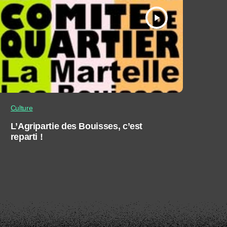
play_arrow
Culture
L’Agripartie des Bouisses, c’est
reparti !