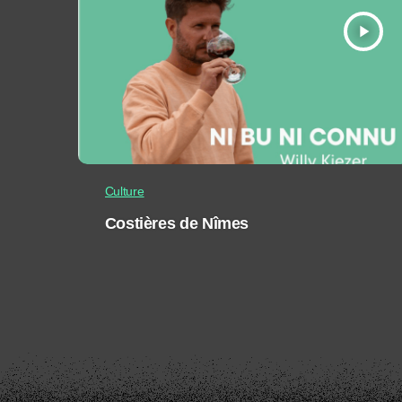
play_arrow
Culture
Costières de Nîmes