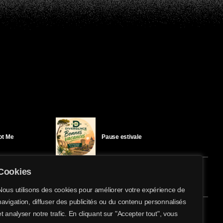
Got Me
Pause estivale
Cookies
Ici l’Ombre – mercredi 29 juillet
Nous utilisons des cookies pour améliorer votre expérience de
navigation, diffuser des publicités ou du contenu personnalisés
share
email
et analyser notre trafic. En cliquant sur "Accepter tout", vous
éloïse Bay
Ici l’Ombre – mardi 28 juillet