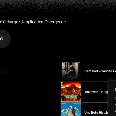
éléchargez l'application Divergence
Beth Hart – You Still 
R DIVERGENCE-FM
Tinariwen – Hoggar
Une Belle Histoire – H