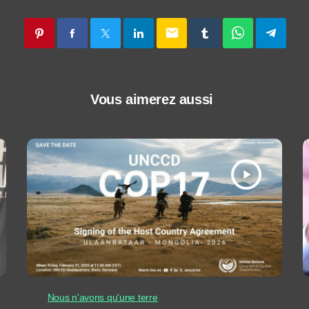
email
Vous aimerez aussi
play_arrow
Nous n'avons qu'une terre