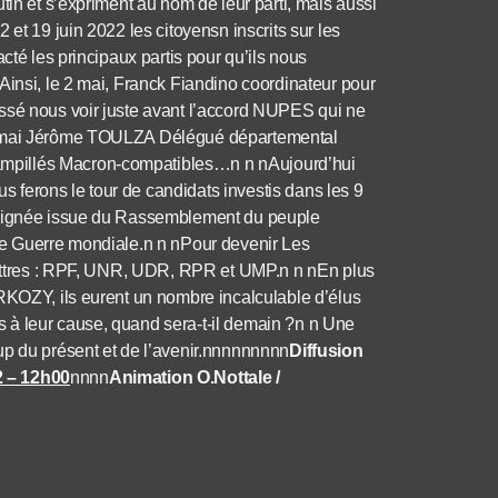
tin et s’expriment au nom de leur parti, mais aussi
et 19 juin 2022 les citoyensn inscrits sur les
cté les principaux partis pour qu’ils nous
Ainsi, le 2 mai, Franck Fiandino coordinateur pour
ssé nous voir juste avant l’accord NUPES qui ne
 9 mai Jérôme TOULZA Délégué départemental
mpillés Macron-compatibles…n n nAujourd’hui
ferons le tour de candidats investis dans les 9
e lignée issue du Rassemblement du peuple
me Guerre mondiale.n n nPour devenir Les
 lettres : RPF, UNR, UDR, RPR et UMP.n n nEn plus
ARKOZY, ils eurent un nombre incalculable d’élus
 à leur cause, quand sera-t-il demain ?n n Une
up du présent et de l’avenir.nnnnnnnnn
Diffusion
2 – 12h00
nnnn
Animation O.Nottale /