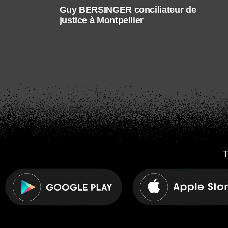
Guy BERSINGER conciliateur de
justice à Montpellier
T