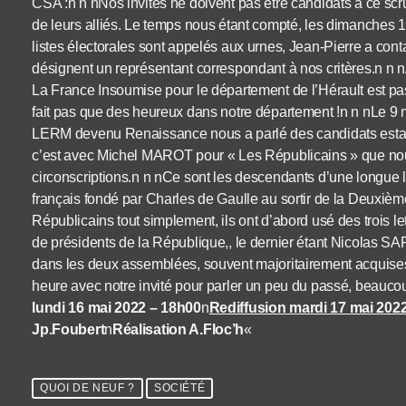
CSA :n n nNos invités ne doivent pas être candidats à ce scru
de leurs alliés. Le temps nous étant compté, les dimanches 12 
listes électorales sont appelés aux urnes, Jean-Pierre a conta
désignent un représentant correspondant à nos critères.n n n
La France Insoumise pour le département de l’Hérault est pa
fait pas que des heureux dans notre département !n n nLe
LERM devenu Renaissance nous a parlé des candidats esta
c’est avec Michel MAROT pour « Les Républicains » que nous 
circonscriptions.n n nCe sont les descendants d’une longu
français fondé par Charles de Gaulle au sortir de la Deuxiè
Républicains tout simplement, ils ont d’abord usé des trois
de présidents de la République,, le dernier étant Nicolas S
dans les deux assemblées, souvent majoritairement acquises
heure avec notre invité pour parler un peu du passé, beauco
lundi 16 mai 2022 – 18h00
n
Rediffusion mardi 17 mai 202
Jp.Foubert
n
Réalisation A.Floc’h
«
QUOI DE NEUF ?
SOCIÉTÉ