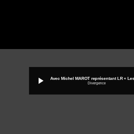
play_arrow
Divergence