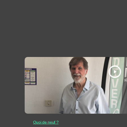
play_arrow
Quoi de neuf ?