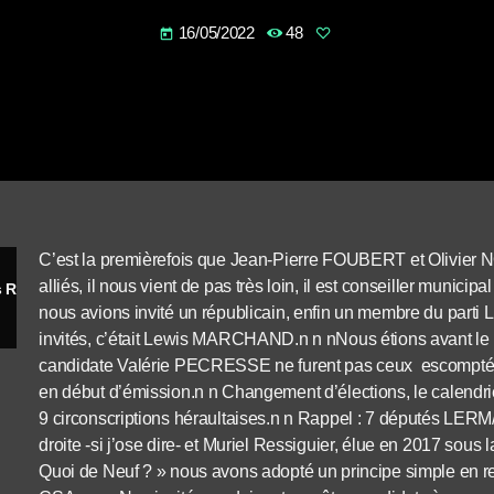
16/05/2022
48
today
C’est la premièrefois que Jean-Pierre FOUBERT et Olivier
alliés, il nous vient de pas très loin, il est conseiller munici
Avec Michel MAROT représentant LR « Les Républicains », conseiller municipal de Saint Gély du Fesc
nous avions invité un républicain, enfin un membre du parti LR
invités, c’était Lewis MARCHAND.n n nNous étions avant le pr
candidate Valérie PECRESSE ne furent pas ceux escomptés
en début d’émission.n n Changement d’élections, le calendri
9 circonscriptions héraultaises.n n Rappel : 7 députés LE
droite -si j’ose dire- et Muriel Ressiguier, élue en 2017 sou
Quoi de Neuf ? » nous avons adopté un principe simple en r