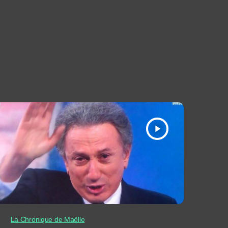
play_arrow
La Chronique de Maëlle