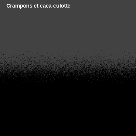
Crampons et caca-culotte