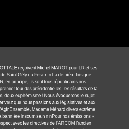
 NOTTALE reçoivent Michel MAROT pour LR et ses
pal de Saint Gély du Fesc.n n La dernière fois que
, en principe, ils sont tous républicains nos
emier tour des présidentielles, les résultats de la
, doux euphémisme ! Nous évoquerons le sujet
er veut que nous passions aux législatives et aux
RM/Agir Ensemble, Madame Ménard divers extrême
s la bannière insoumise.n n nPour nos émissions «
espect avec les directives de l’ARCOM l’ancien