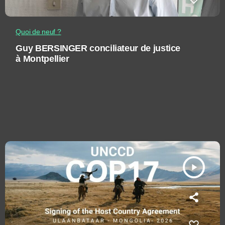
Quoi de neuf ?
Guy BERSINGER conciliateur de justice
à Montpellier
play_arrow