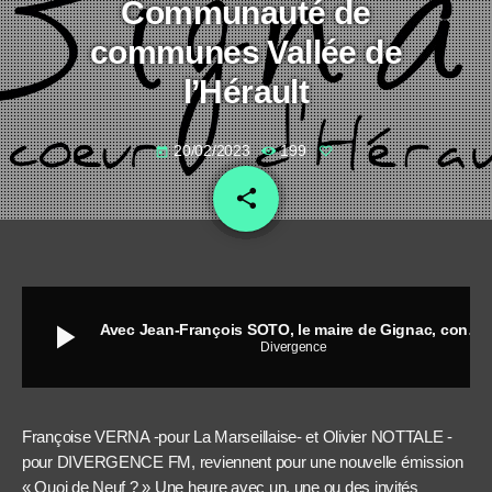
Communauté de
communes Vallée de
l’Hérault
20/02/2023
199
today
share
email
play_arrow
Avec Jean-François SOTO, le maire de Gignac, conseiller départemental, président de la Communauté de communes Vallée de l’Hérault
Divergence
Françoise VERNA -pour La Marseillaise- et Olivier NOTTALE -
pour DIVERGENCE FM, reviennent pour une nouvelle émission
« Quoi de Neuf ? » Une heure avec un, une ou des invités