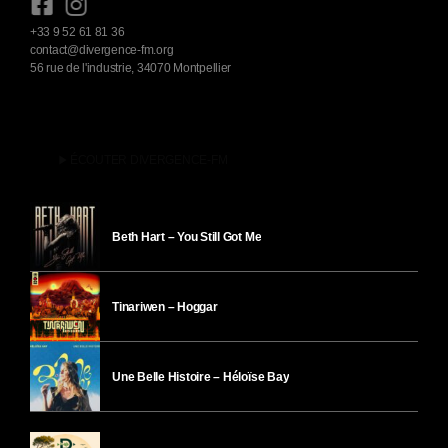
+33 9 52 61 81 36
contact@divergence-fm.org
56 rue de l'industrie, 34070 Montpellier
play_arrow
ÉCOUTER DIVERGENCE-FM
Beth Hart – You Still Got Me
Tinariwen – Hoggar
Une Belle Histoire – Héloïse Bay