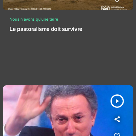
Nous n'avons qu'une terre
Le pastoralisme doit survivre
play_arrow