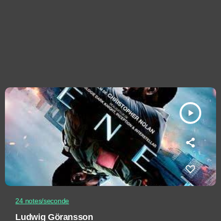
play_arrow
24 notes/seconde
Ludwig Göransson