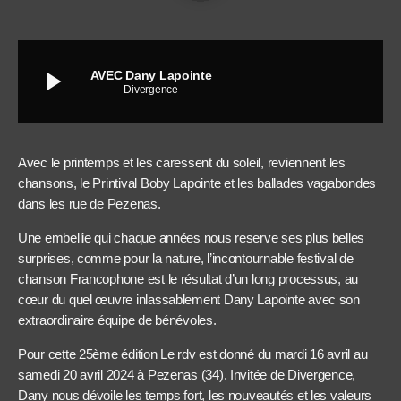
play_arrow
AVEC Dany Lapointe
Divergence
Avec le printemps et les caressent du soleil, reviennent les
chansons, le Printival Boby Lapointe et les ballades vagabondes
dans les rue de Pezenas.
Une embellie qui chaque années nous reserve ses plus belles
surprises, comme pour la nature, l’incontournable festival de
chanson Francophone est le résultat d’un long processus, au
cœur du quel œuvre inlassablement Dany Lapointe avec son
extraordinaire équipe de bénévoles.
Pour cette 25ème édition Le rdv est donné du mardi 16 avril au
samedi 20 avril 2024 à Pezenas (34). Invitée de Divergence,
Dany nous dévoile les temps fort, les nouveautés et les valeurs