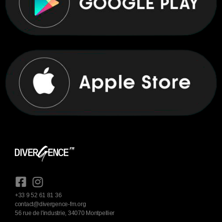
+33 9 52 61 81 36
contact@divergence-fm.org
56 rue de l'industrie, 34070 Montpellier