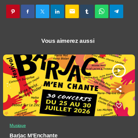
email
Vous aimerez aussi
play_arrow
Musique
Barjac M’Enchante