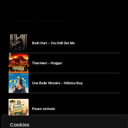
play_arrow
ÉCOUTER DIVERGENCE-FM
Beth Hart – You Still Got Me
Tinariwen – Hoggar
Une Belle Histoire – Héloïse Bay
Pause estivale
Cookies