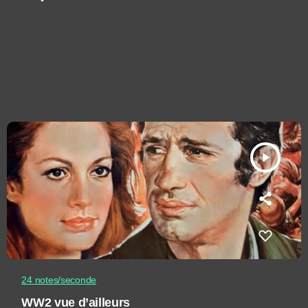
play_arrow
24 notes/seconde
WW2 vue d’ailleurs